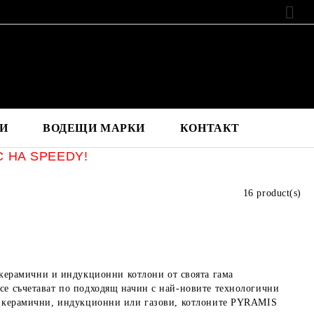
EUR
И
ВОДЕЩИ МАРКИ
КОНТАКТ
С НА SPEEDY!
16 product(s)
ерамични и индукционни котлони от своята гама
се съчетават по подходящ начин с най-новите технологични
са керамични, индукционни или газови, котлоните PYRAMIS