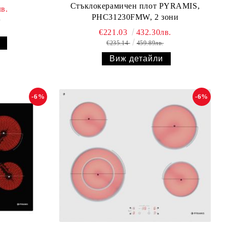
Стъклокерамичен плот PYRAMIS,
в.
PHC31230FMW, 2 зони
.
€221.03
432.30лв.
€235.14
459.89лв.
Виж детайли
-6%
-6%