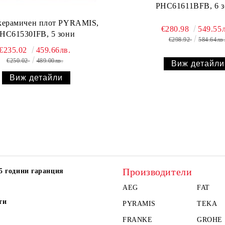
PHC61611BFB, 6 
керамичен плот PYRAMIS,
€280.98
549.55л
HC61530IFB, 5 зони
€298.92
584.64лв
€235.02
459.66лв.
€250.02
489.00лв.
Виж детайли
Виж детайли
Производители
5 години гаранция
AEG
FAT
ти
PYRAMIS
TEKA
FRANKE
GROHE