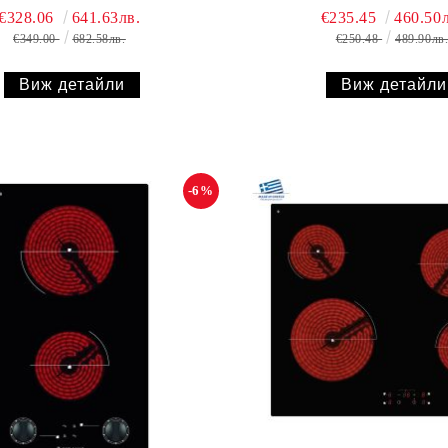
€328.06
641.63лв.
€235.45
460.50л
€349.00
682.58лв.
€250.48
489.90лв
Виж детайли
Виж детайли
-6%