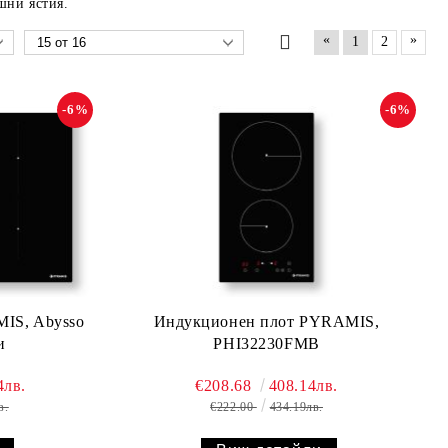
шни ястия.
«
»
1
2
-6%
-6%
IS, Abysso
Индукционен плот PYRAMIS,
и
PHI32230FMB
4лв.
€208.68
408.14лв.
в.
€222.00
434.19лв.