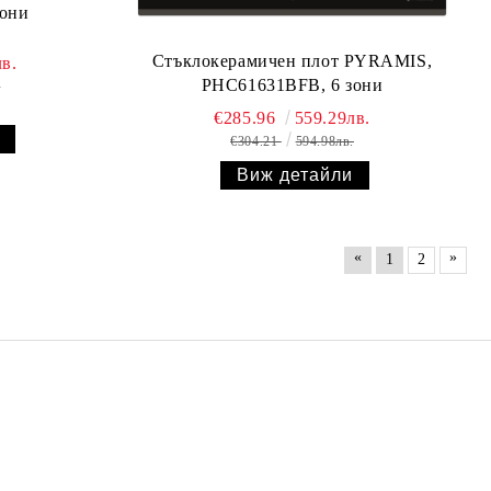
зони
Стъклокерамичен плот PYRAMIS,
в.
PHC61631BFB, 6 зони
.
€285.96
559.29лв.
€304.21
594.98лв.
Виж детайли
«
»
1
2