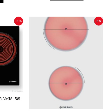
-6%
-6%
YRAMIS, 58L