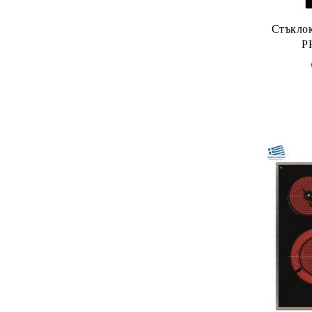
Стъкло
P