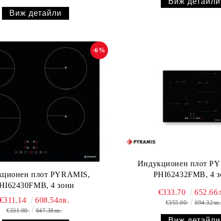
Виж детайли
Виж детайли
-6%
Индукционен плот P
кционен плот PYRAMIS,
PHI62432FMB, 4 з
HI62430FMB, 4 зони
€333.70
652.66л
€311.14
608.54лв.
€355.00
694.32лв
€331.00
647.38лв.
Виж детайли