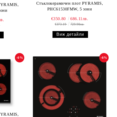
Стъклокерамичен плот PYRAMIS,
 PYRAMIS,
PHC61530FMW, 5 зони
зони
€350.80
686.11лв.
в.
€373.19
729.90лв.
.
Виж детайли
-6%
-6%
 PYRAMIS,