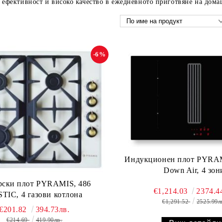
 ефективност и високо качество в ежедневното приготвяне на дома
-6%
Индукционен плот PYRAM
Down Air, 4 зон
рски плот PYRAMIS, 486
€1,214.03
2374.4
TIC, 4 газови котлона
€1,291.52
2525.99л
€201.82
394.73лв.
€214.69
419.90лв.