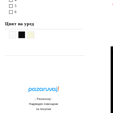
5
6
Цвят на уред
;
Pazaruvaj -
Надежден помощник
за покупки