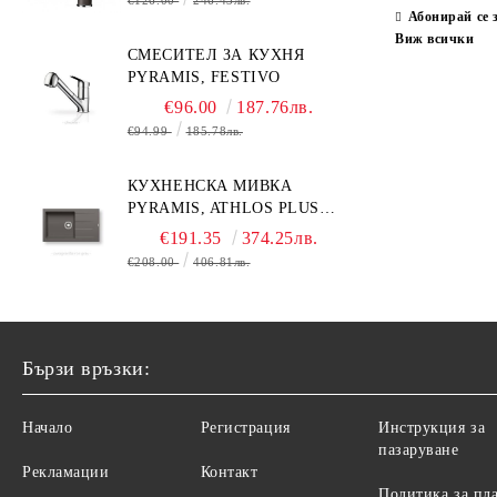
Абонирай се 
Виж всички
СМЕСИТЕЛ ЗА КУХНЯ
PYRAMIS, FESTIVO
€96.00
187.76лв.
€94.99
185.78лв.
КУХНЕНСКА МИВКА
PYRAMIS, ATHLOS PLUS
(86X50) 1B 1D
€191.35
374.25лв.
€208.00
406.81лв.
Бързи връзки:
Начало
Регистрация
Инструкция за
пазаруване
Рекламации
Контакт
Политика за пл