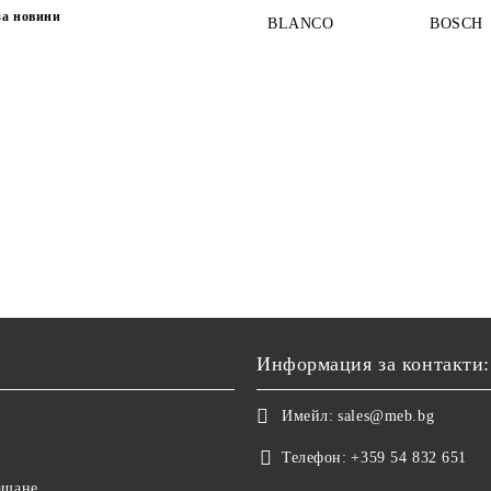
за новини
BLANCO
BOSCH
Информация за контакти:
Имейл:
sales@meb.bg
Телефон:
+359 54 832 651
ащане