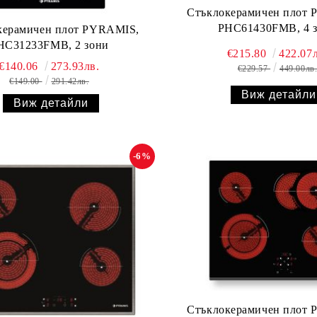
Стъклокерамичен плот
PHC61430FMB, 4 
керамичен плот PYRAMIS,
HC31233FMB, 2 зони
€215.80
422.07л
€140.06
273.93лв.
€229.57
449.00лв
€149.00
291.42лв.
Виж детайли
Виж детайли
-6%
Стъклокерамичен плот