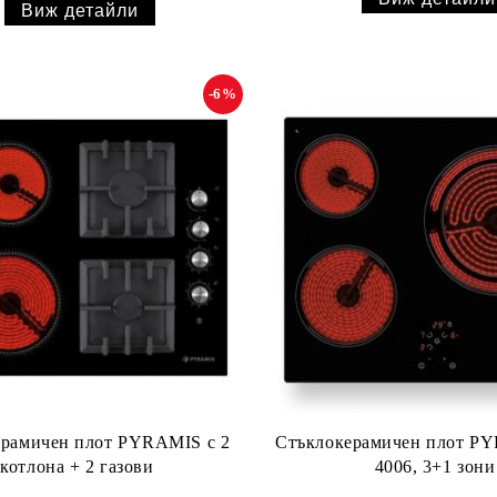
Виж детайли
-6%
ерамичен плот PYRAMIS с 2
Стъклокерамичен плот P
котлона + 2 газови
4006, 3+1 зони