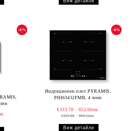
Виж детайли
-6%
-6%
Индукционен плот PYRAMIS,
YRAMIS,
PHI63432FMB, 4 зони
они
€333.70
652.66лв.
в.
€355.00
694.32лв.
.
Виж детайли