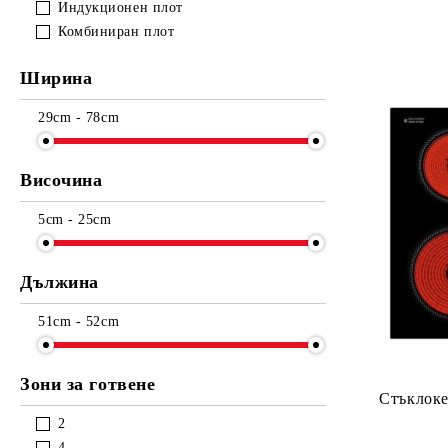
Индукционен плот
Комбиниран плот
Ширина
29cm - 78cm
Височина
5cm - 25cm
Дължина
51cm - 52cm
Зони за готвене
Стъклок
2
4