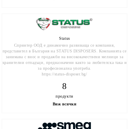
Status
Спринтер ООД e динамично развиваща се компания,
представител в България на STATUS DISPOSERS. Компанията се
занимава с внос и продажби на висококачествени мелници за
хранителни отпадъци, предназначени както за любителска така и
за професионална употреба.
https://status-disposer.bg/
8
продукти
Виж всички