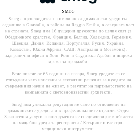
SMEG
Smeg е производител на италиански домакински уреди със
седалище в Guastalla, в района на Reggio Emilia, в северната част
на страната. Smeg има 16 дъщерни дружества по целия свят (в
Обединеното кралство, Франция, Белгия, Холандия, Германия,
Швеция, Дания, Испания, Португалия, Русия, Украйна,
Казахстан, Южна Африка, САЩ, Австралия и Мозамбик),
задгранични офиси в Хонг Конг и Саудитска Арабия и широка
мрежа за продажби.
Вече повече от 65 години на пазара, Smeg уредите са се
утвърдили като изискани и елегантни решения за нуждите на
съвременния начин на живот, в резултат на партньорството на
компанията с световноизвестни архитекти.
Smeg има уникална репутация не само по отношение на
домакинските уреди, а и в професионалните отрасли. Отдел
Хранителна услуги и инструменти се специализират в областта
на мащабни уреди за ресторанти / Кетъринг и електро-
медицински инструменти.