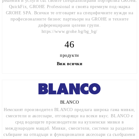
решения и услуги със своите специализирани портфолиа GROHE
QuickFix, GROHE Professional и своята премиум под-марка
GROHE SPA. Всички те отговарят на специфичните нужди на
професионалните бизнес партньори на GROHE и техните
диференцирани целеви групи.
https://www.grohe.bg/bg_bg/
46
продукти
Виж всички
BLANCO
Немският производител BLANCO предлага широка гама мивки,
смесители и аксесоари, отговарящи на всеки вкус. BLANCO е
сред водещите производители на кухненски мивки в
международен мащаб. Мивки, смесители, системи за разделно
събиране на отпадъци и функционални аксесоари са съобразени