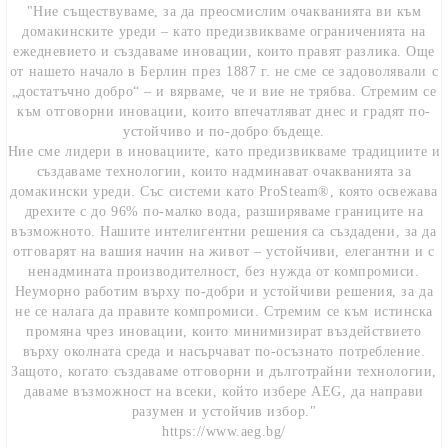
"Ние съществуваме, за да преосмислим очакванията ви към
домакинските уреди – като предизвикваме ограниченията на
ежедневието и създаваме иновации, които правят разлика. Още
от нашето начало в Берлин през 1887 г. не сме се задоволявали с
„достатъчно добро“ – и вярваме, че и вие не трябва. Стремим се
към отговорни иновации, които впечатляват днес и градят по-
устойчиво и по-добро бъдеще.
Ние сме лидери в иновациите, като предизвикваме традициите и
създаваме технологии, които надминават очакванията за
домакински уреди. Със системи като ProSteam®, която освежава
дрехите с до 96% по-малко вода, разширяваме границите на
възможното. Нашите интелигентни решения са създадени, за да
отговарят на вашия начин на живот – устойчиви, елегантни и с
ненадмината производителност, без нужда от компромиси.
Неуморно работим върху по-добри и устойчиви решения, за да
не се налага да правите компромиси. Стремим се към истинска
промяна чрез иновации, които минимизират въздействието
върху околната среда и насърчават по-осъзнато потребление.
Защото, когато създаваме отговорни и дълготрайни технологии,
даваме възможност на всеки, който избере AEG, да направи
разумен и устойчив избор."
https://www.aeg.bg/