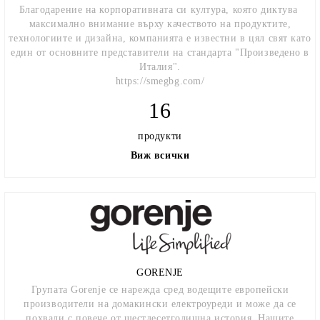
Благодарение на корпоративната си култура, която диктува
максимално внимание върху качеството на продуктите,
технологиите и дизайна, компанията е известни в цял свят като
един от основните представители на стандарта "Произведено в
Италия".
https://smegbg.com/
16
продукти
Виж всички
GORENJE
Групата Gorenje се нарежда сред водещите европейски
производители на домакински електроуреди и може да се
похвали с повече от шестдесетгодишна история. Нашите