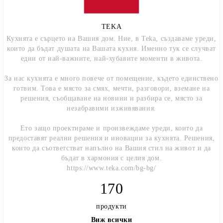
TEKA
Кухнята е сърцето на Вашия дом. Ние, в Teka, създаваме уреди,
които да бъдат душата на Вашата кухня. Именно тук се случват
едни от най-важните, най-хубавите моменти в живота.
За нас кухнята е много повече от помещение, където единствено
готвим. Това е място за смях, мечти, разговори, вземане на
решения, съобщаване на новини и разбира се, място за
незабравими изживявания.
Ето защо проектираме и произвеждаме уреди, които да
предоставят реални решения и иновации за кухнята. Решения,
които да съответстват напълно на Вашия стил на живот и да
бъдат в хармония с целия дом.
https://www.teka.com/bg-bg/
170
продукти
Виж всички