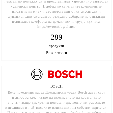
перфектно помежду си и представляват хармонично завършен
кухненски център. Перфектно съчетаните компоненти-
иновативни мивки, съответстващи с тях смесители и
функционални системи за разделно събиране на отпадъци
повишават комфорта на домакинския труд в кухнята.
https://evroset.bg/blanco
289
продукти
Виж всички
BOSCH
Вече поколения наред Домакински уреди Bosch дават своя
принос за улесняване на ежедневието на хората: като
впечатляващо дискретни помощници, които непрекъснато
изпълняват и най-високите изисквания на собствениците си.
Почти век и половина те се залавят с безброй еднообразни