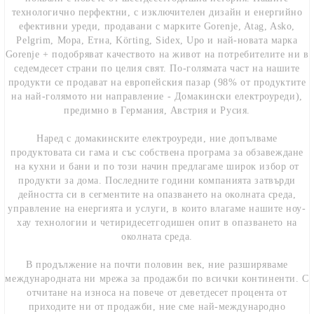
технологично перфектни, с изключителен дизайн и енергийно
ефективни уреди, продавани с марките Gorenje, Atag, Asko,
Pelgrim, Мора, Етна, Körting, Sidex, Upo и най-новата марка
Gorenje + подобряват качеството на живот на потребителите ни в
седемдесет страни по целия свят. По-голямата част на нашите
продукти се продават на европейския пазар (98% от продуктите
на най-голямoто ни направление - Домакински електроуреди),
предимно в Германия, Австрия и Русия.
Наред с домакинските електроуреди, ние допълваме
продуктовата си гама и със собствена програма за обзавеждане
на кухни и бани и по този начин предлагаме широк избор от
продукти за дома. Последните години компанията затвърди
дейността си в сегментите на опазването на околната среда,
управление на енергията и услуги, в които влагаме нашите ноу-
хау технологии и четиридесетгодишен опит в опазването на
околната среда.
В продължение на почти половин век, ние разширяваме
международната ни мрежа за продажби по всички континенти. С
отчитане на износа на повече от деветдесет процента от
приходите ни от продажби, ние сме най-международно