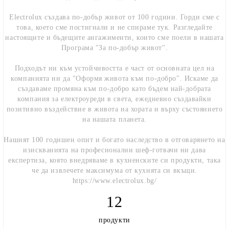
Electrolux създава по-добър живот от 100 години. Горди сме с
това, което сме постигнали и не спираме тук. Разгледайте
настоящите и бъдещите ангажименти, които сме поели в нашата
Програма "За по-добър живот".
Подходът ни към устойчивостта е част от основната цел на
компанията ни да "Оформя живота към по-добро". Искаме да
създаваме промяна към по-добро като бъдем най-добрата
компания за електроуреди в света, ежедневно създавайки
позитивно въздействие в живота на хората и върху състоянието
на нашата планета.
Нашият 100 годишен опит и богато наследство в отговарянето на
изискванията на професионални шеф-готвачи ни дава
експертиза, която внедряваме в кухненските си продукти, така
че да извлечете максимума от кухнята си вкъщи.
https://www.electrolux.bg/
12
продукти