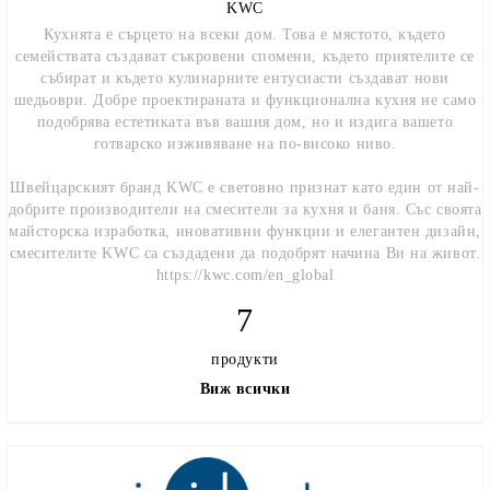
KWC
Кухнята е сърцето на всеки дом. Това е мястото, където
семействата създават съкровени спомени, където приятелите се
събират и където кулинарните ентусиасти създават нови
шедьоври. Добре проектираната и функционална кухня не само
подобрява естетиката във вашия дом, но и издига вашето
готварско изживяване на по-високо ниво.
Швейцарският бранд KWC е световно признат като един от най-
добрите производители на смесители за кухня и баня. Със своята
майсторска изработка, иновативни функции и елегантен дизайн,
смесителите KWC са създадени да подобрят начина Ви на живот.
https://kwc.com/en_global
7
продукти
Виж всички