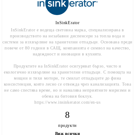
InSinkErator
InSinkErator е водеща световна марка, специализирана в
производството на
незабавни диспенсери за топла вода и
системи за изхвърляне на хранителни отпадъци
. Основана преди
повече от 80 години в САЩ, компанията е символ на качество,
надеждност и иновации в кухнята.
Продуктите на InSinkErator осигуряват бързо, чисто и
екологично изхвърляне на хранителни отпадъци. С помощта на
мощни и тихи мотори, те смилат отпадъците до фина
консистенция, която лесно се отвежда чрез канализацията. Това
не само спестява време, но и намалява неприятните миризми и
обема на битовия боклук.
https://www.insinkerator.com/en-us
8
продукти
Виж всички