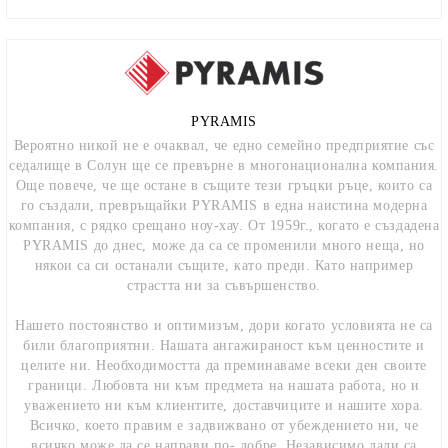
PYRAMIS
Вероятно никой не е очаквал, че едно семейно предприятие със
седалище в Солун ще се превърне в многонационална компания.
Още повече, че ще остане в същите тези гръцки ръце, които са
го създали, превръщайки PYRAMIS в една наистина модерна
компания, с рядко срещано ноу-хау. От 1959г., когато е създадена
PYRAMIS до днес, може да са се променили много неща, но
някои са си останали същите, като преди. Като например
страстта ни за съвършенство.
Нашето постоянство и оптимизъм, дори когато условията не са
били благоприятни. Нашата ангажираност към ценностите и
целите ни. Необходимостта да преминаваме всеки ден своите
граници. Любовта ни към предмета на нашата работа, но и
уважението ни към клиентите, доставчиците и нашите хора.
Всичко, което правим е задвижвано от убеждението ни, че
всичко може да се направи по- добре. Независимо дали са