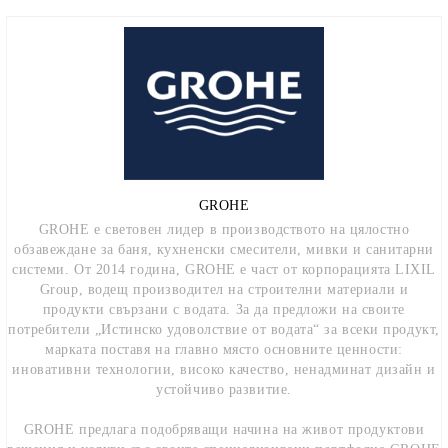
GROHE
GROHE e световен лидер в производството на цялостно
обзавеждане за баня, кухненски смесители, мивки и санитарни
системи. От 2014 година, GROHE е част от корпорацията LIXIL
Group, водещ производител на строителни материали и
продукти свързани с водата. За да предложи на своите
потребители „Истинско удоволствие от водата“ за всеки продукт,
марката поставя на главно място основните ценности:
иновативни технологии, високо качество, ненадминат дизайн и
устойчиво развитие.
GROHE предлага подобряващи начина на живот продуктови