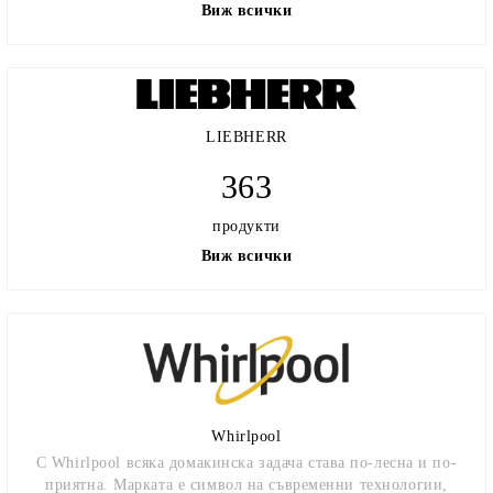
Виж всички
LIEBHERR
363
продукти
Виж всички
Whirlpool
С Whirlpool всяка домакинска задача става по-лесна и по-
приятна. Марката е символ на съвременни технологии,