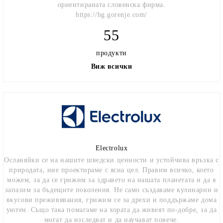
ориентираната словенска фирма.
https://bg.gorenje.com/
55
продукти
Виж всички
Electrolux
Осланяйки се на нашите шведски ценности и устойчива връзка с
природата, ние проектираме с ясна цел. Правим всичко, което
можем, за да се грижим за здравето на нашата планетата и да я
запазим за бъдещите поколения. Не само създаваме кулинарни и
вкусови преживявания, грижим се за дрехи и поддържаме дома
уютен. Също така помагаме на хората да живеят по-добре, за да
могат да изследват и да научават повече.