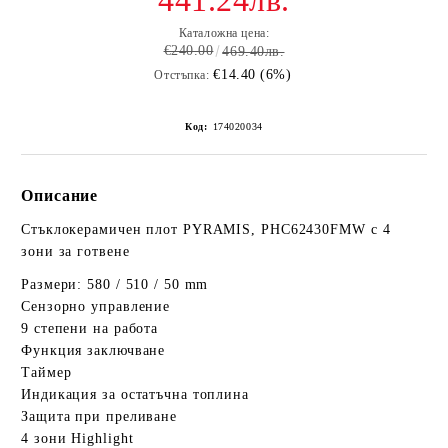
441.24лв.
Каталожна цена:
€240.00
469.40лв.
€14.40 (6%)
Отстъпка:
Код:
174020034
Описание
Стъклокерамичен плот PYRAMIS, PHC62430FMW с 4
зони за готвене
Размери: 580 / 510 / 50 mm
Сензорно управление
9 степени на работа
Функция заключване
Таймер
Индикация за остатъчна топлина
Защита при преливане
4 зони Highlight