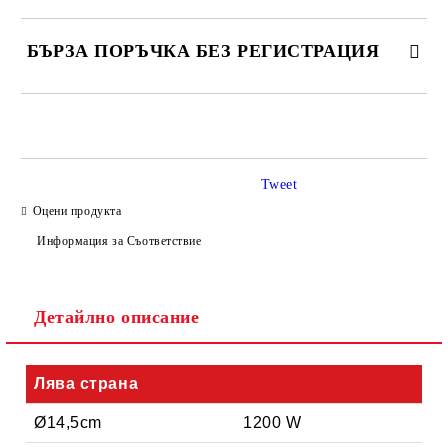
БЪРЗА ПОРЪЧКА БЕЗ РЕГИСТРАЦИЯ
САМО ПОПЪЛНЕТЕ 4 ПОЛЕТА
Tweet
Оцени продукта
Информация за Съответствие
Съгласен съм с
Политиката за лични данни
Детайлно описание
Ние ще се свържем с вас в рамките на работния ден.
Лява страна
Ø14,5cm
1200 W