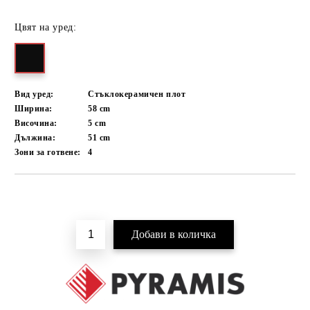
Цвят на уред:
Вид уред:
Стъклокерамичен плот
Ширина:
58
cm
Височина:
5
cm
Дължина:
51
cm
Зони за готвене:
4
Добави в желани