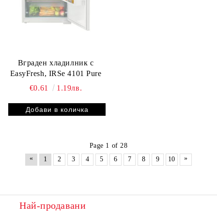
Вграден хладилник с
EasyFresh, IRSe 4101 Pure
€0.61
1.19лв.
Page 1 of 28
«
»
1
2
3
4
5
6
7
8
9
10
Най-продавани