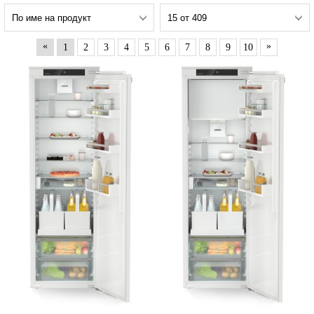
«
»
1
2
3
4
5
6
7
8
9
10