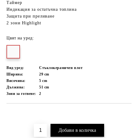
Таймер
Индикация за остатъчна топлина
Защита при преливане
2 зони Highlight
Цвят на уред:
Вид уред:
Стъклокерамичен плот
Ширина:
29
cm
Височина:
5
cm
Дължина:
51
cm
Зони за готвене:
2
Добави в желани