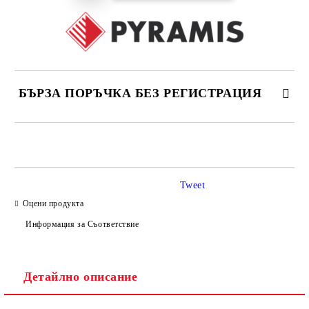
БЪРЗА ПОРЪЧКА БЕЗ РЕГИСТРАЦИЯ
САМО ПОПЪЛНЕТЕ 4 ПОЛЕТА
Tweet
Оцени продукта
Информация за Съответствие
Съгласен съм с
Политиката за лични данни
Детайлно описание
Ние ще се свържем с вас в рамките на работния ден.