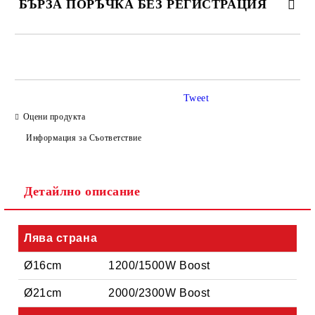
БЪРЗА ПОРЪЧКА БЕЗ РЕГИСТРАЦИЯ
САМО ПОПЪЛНЕТЕ 4 ПОЛЕТА
Tweet
Оцени продукта
Информация за Съответствие
Съгласен съм с
Политиката за лични данни
Детайлно описание
Ние ще се свържем с вас в рамките на работния ден.
Лява страна
Ø16cm
1200/1500W Boost
Ø21cm
2000/2300W Boost