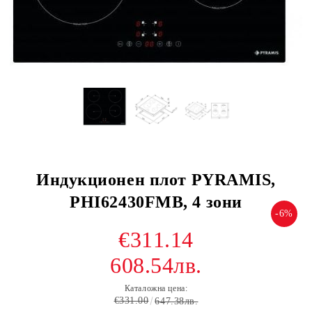
Индукционен плот PYRAMIS,
PHI62430FMB, 4 зони
-6%
€311.14
608.54лв.
Каталожна цена:
€331.00
647.38лв.