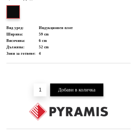
Вид уред:
Индукционен плот
Ширина:
59
cm
Височина:
6
cm
Дължина:
52
cm
Зони за готвене:
4
Добави в желани