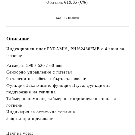
€19.86 (6%)
Отстъпка:
Код:
174020080
Описание
Индукционен плот PYRAMIS, PHI62430FMB с 4 зони за
готвене
Размери: 590 / 520 / 60 mm
Сензорно управление с плъзгач
9 степени на работа + бързо загряване
Функция Заключване, функция Пауза, функция за
поддържане на топлина
Таймер напомняне, таймер на индивидуална зона за
готвене
Индикация за остатъчна топлина
Защита при преливане
Цвят на уред: