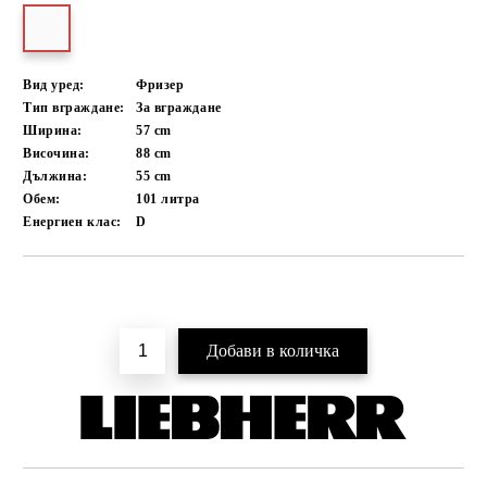
Вид уред:
Фризер
Тип вграждане:
За вграждане
Ширина:
57
cm
Височина:
88
cm
Дължина:
55
cm
Обем:
101
литра
Енергиен клас:
D
Добави в желани