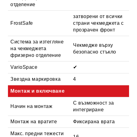
отделение
затворени от всички
FrostSafe
страни чекмеджета с
прозрачен фронт
Система за изтегляне
Чекмедже върху
на чекмеджета
безопасно стъкло
фризерно отделение
VarioSpace
✔
Звездна маркировка
4
Монтаж и включване
С възможност за
Начин на монтаж
интегриране
Монтаж на вратите
Фиксирана врата
Макс. предни тежести
16