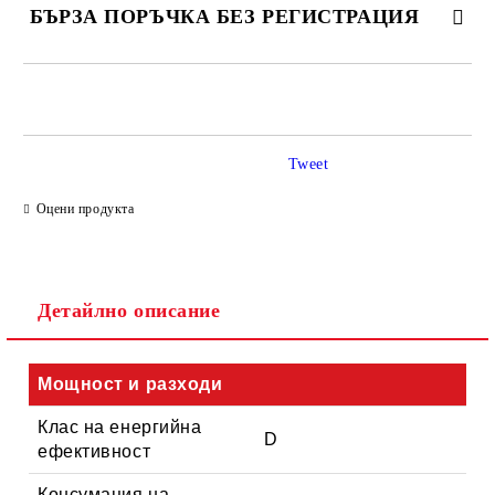
БЪРЗА ПОРЪЧКА БЕЗ РЕГИСТРАЦИЯ
САМО ПОПЪЛНЕТЕ 4 ПОЛЕТА
Tweet
Оцени продукта
Съгласен съм с
Политиката за лични данни
Детайлно описание
Ние ще се свържем с вас в рамките на работния ден.
Мощност и разходи
Клас на енергийна
D
ефективност
Консумация на