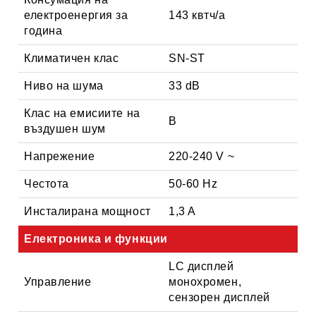
електроенергия за
143 квтч/a
година
Климатичен клас
SN-ST
Ниво на шума
33 dB
Клас на емисиите на
B
въздушен шум
Напрежение
220-240 V ~
Честота
50-60 Hz
Инсталирана мощност
1,3 A
Електроника и функции
LC дисплей
Управление
монохромен,
сензорен дисплей