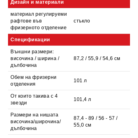
Дизайн и материали
материал регулируеми
рафтове във
стъкло
фризерното отделение
Спецификации
Външни размери:
височина / ширина /
87,2 / 55,9 / 54,6 см
дълбочина
Обем на фризерни
101 л
отделения
От които такива с 4
101,4 л
звезди
Размери на нишата
87,4 - 89 / 56 - 57 /
височина/широчина/
55,0 см
дълбочина