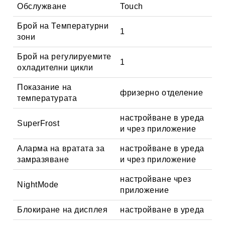
Обслужване
Touch
Брой на Температурни
1
зони
Брой на регулируемите
1
охладителни цикли
Показание на
фризерно отделение
температурата
настройване в уреда
SuperFrost
и чрез приложение
Аларма на вратата за
настройване в уреда
замразяване
и чрез приложение
настройване чрез
NightMode
приложение
Блокиране на дисплея
настройване в уреда