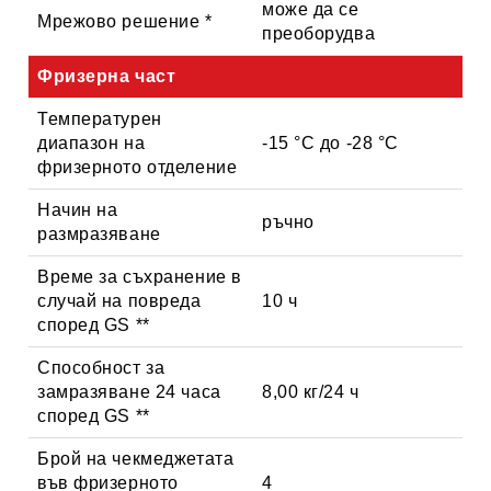
може да се
Мрежово решение *
преоборудва
Фризерна част
Температурен
диапазон на
-15 °C до -28 °C
фризерното отделение
Начин на
ръчно
размразяване
Време за съхранение в
случай на повреда
10 ч
според GS **
Способност за
замразяване 24 часа
8,00 кг/24 ч
според GS **
Брой на чекмеджетата
във фризерното
4