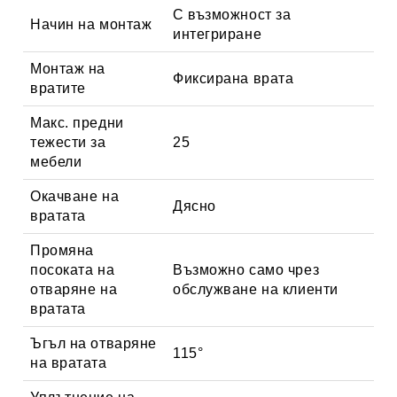
С възможност за
Начин на монтаж
интегриране
Монтаж на
Фиксирана врата
вратите
Макс. предни
тежести за
25
мебели
Окачване на
Дясно
вратата
Промяна
посоката на
Възможно само чрез
отваряне на
обслужване на клиенти
вратата
Ъгъл на отваряне
115°
на вратата