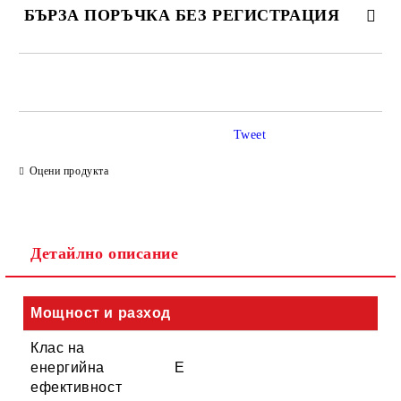
БЪРЗА ПОРЪЧКА БЕЗ РЕГИСТРАЦИЯ
САМО ПОПЪЛНЕТЕ 4 ПОЛЕТА
Tweet
Оцени продукта
Съгласен съм с
Политиката за лични данни
Детайлно описание
Ние ще се свържем с вас в рамките на работния ден.
Мощност и разход
Клас на
енергийна
E
ефективност