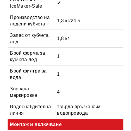
✔
IceMaker-Safe
Производство на
1,3 кг/24 ч
ледени кубчета
Запас от кубчета
1,8 кг
лед
Брой форма за
1
кубчета лед
Брой филтри за
1
вода
Звездна
4
маркировка
Водоснабдителна
твърда връзка към
линия
водопровода
Монтаж и включване