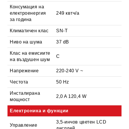
Консумация на
електроенергия
249 квтч/a
за година
Климатичен клас
SN-T
Ниво на шума
37 dB
Клас на емисиите
C
на въздушен шум
Напрежение
220-240 V ~
Честота
50 Hz
Инсталирана
2,0 A 120,4 W
мощност
Електроника и функции
3,5-инчов цветен LCD
Управление
дисплей