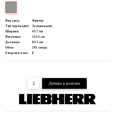
Вид уред:
Фризер
Тип вграждане:
За вграждане
Ширина:
45.7
cm
Височина:
213.4
cm
Дължина:
63.5
cm
Обем:
245
литра
Енергиен клас:
E
Добави в желани