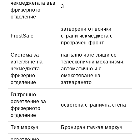
чекмеджетата във
3
фризерното
отделение
затворени от всички
FrostSafe
страни чекмеджета с
прозрачен фронт
Система за
напълно изтеглящи се
изтегляне на
телескопични механизми,
чекмеджета
автоматично и с
фризерно
омекотяване на
отделение
затварянето
Вътрешно
осветление за
осветена странична стена
фризерното
отделение
Тип маркуч
Брониран гъвкав маркуч
осветление