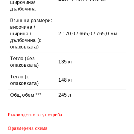
широчина/
дълбочина
Външни размери:
височина /
ширина /
2.170,0 / 665,0 / 765,0 мм
дълбочина (с
опаковката)
Тегло (без
135 кг
опаковката)
Тегло (с
148 кг
опаковката)
Общ обем ***
245 л
Ръководство за употреба
Оразмерена схема