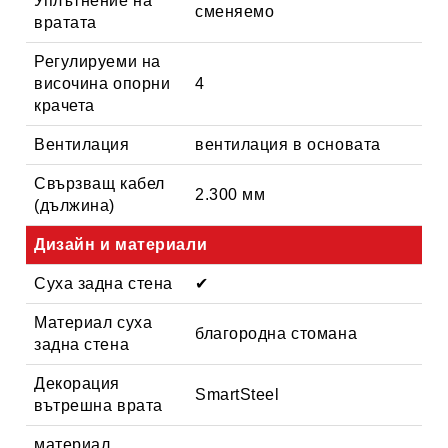
Уплътнение на
сменяемо
вратата
Регулируеми на
височина опорни
4
крачета
Вентилация
вентилация в основата
Свързващ кабел
2.300 мм
(дължина)
Дизайн и материали
Суха задна стена
✔
Материал суха
благородна стомана
задна стена
Декорация
SmartSteel
вътрешна врата
материал