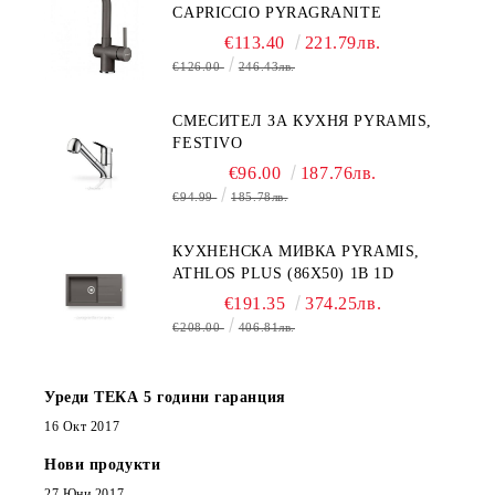
CAPRICCIO PYRAGRANITE
€113.40
221.79лв.
€126.00
246.43лв.
СМЕСИТЕЛ ЗА КУХНЯ PYRAMIS,
FESTIVO
€96.00
187.76лв.
€94.99
185.78лв.
КУХНЕНСКА МИВКА PYRAMIS,
ATHLOS PLUS (86X50) 1B 1D
€191.35
374.25лв.
€208.00
406.81лв.
Уреди ТЕКА 5 години гаранция
16 Окт 2017
Нови продукти
27 Юни 2017