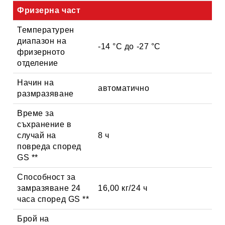
Фризерна част
Температурен
диапазон на
-14 °C до -27 °C
фризерното
отделение
Начин на
автоматично
размразяване
Време за
съхранение в
случай на
8 ч
повреда според
GS **
Способност за
замразяване 24
16,00 кг/24 ч
часа според GS **
Брой на