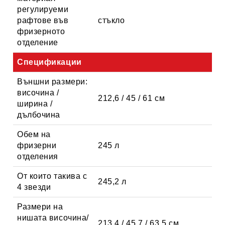
регулируеми
рафтове във
стъкло
фризерното
отделение
Спецификации
Външни размери:
височина /
212,6 / 45 / 61 см
ширина /
дълбочина
Обем на
фризерни
245 л
отделения
От които такива с
245,2 л
4 звезди
Размери на
нишата височина/
213,4 / 45,7 / 63,5 см