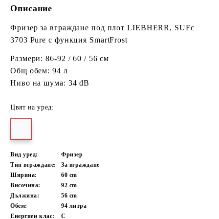
Описание
Фризер за вграждане под плот LIEBHERR, SUFc
3703 Pure с функция SmartFrost
Размери: 86-92 / 60 / 56 см
Общ обем: 94 л
Ниво на шума: 34 dB
Цвят на уред:
Вид уред:
Фризер
Тип вграждане:
За вграждане
Ширина:
60
cm
Височина:
92
cm
Дължина:
56
cm
Обем:
94
литра
Енергиен клас:
C