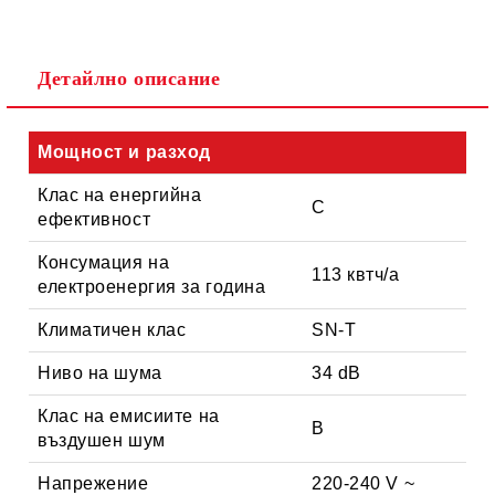
Съгласен съм с
Политиката за лични данни
Детайлно описание
Ние ще се свържем с вас в рамките на работния ден.
Мощност и разход
Клас на енергийна
C
ефективност
Консумация на
113 квтч/a
електроенергия за година
Климатичен клас
SN-T
Ниво на шума
34 dB
Клас на емисиите на
B
въздушен шум
Напрежение
220-240 V ~