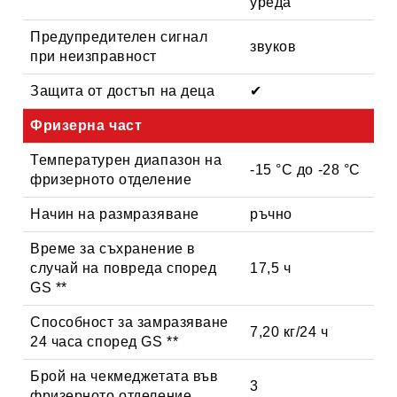
уреда
Предупредителен сигнал
звуков
при неизправност
Защита от достъп на деца
✔
Фризерна част
Температурен диапазон на
-15 °C до -28 °C
фризерното отделение
Начин на размразяване
ръчно
Време за съхранение в
случай на повреда според
17,5 ч
GS **
Способност за замразяване
7,20 кг/24 ч
24 часа според GS **
Брой на чекмеджетата във
3
фризерното отделение