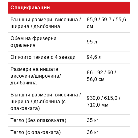
Спецификации
Външни размери: височина /
85,9 / 59,7 / 55,6
ширина / дълбочина
см
Обем на фризерни
95 л
отделения
От които такива с 4 звезди
94,6 л
Размери на нишата
86 - 92 / 60 /
височина/широчина/
56,0 см
дълбочина
Външни размери: височина /
930,0 / 615,0 /
ширина / дълбочина (с
710,0 мм
опаковката)
Тегло (без опаковката)
35 кг
Тегло (с опаковката)
36 кг