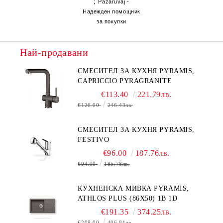
;
Pazaruvaj -
Надежден помощник
за покупки
Най-продавани
СМЕСИТЕЛ ЗА КУХНЯ PYRAMIS,
CAPRICCIO PYRAGRANITE
€113.40
221.79лв.
€126.00
246.43лв.
СМЕСИТЕЛ ЗА КУХНЯ PYRAMIS,
FESTIVO
€96.00
187.76лв.
€94.99
185.78лв.
КУХНЕНСКА МИВКА PYRAMIS,
ATHLOS PLUS (86X50) 1B 1D
€191.35
374.25лв.
€208.00
406.81лв.