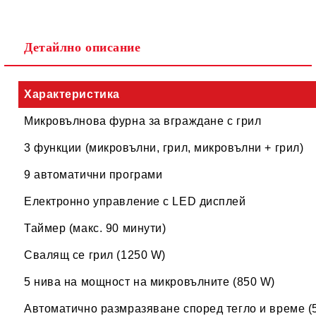
Съгласен съм с
Политиката за лични данни
Детайлно описание
Ние ще се свържем с вас в рамките на работния ден.
Характеристика
Микровълнова фурна за вграждане с грил
3 функции (микровълни, грил, микровълни + грил)
9 автоматични програми
Електронно управление с LED дисплей
Таймер (макс. 90 минути)
Свалящ се грил (1250 W)
5 нива на мощност на микровълните (850 W)
Автоматично размразяване според тегло и време (