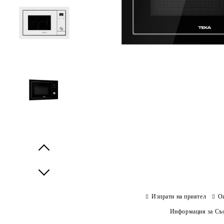
Prev
Next
Изпрати на приятел
О
Информация за Съо