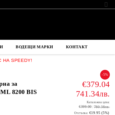
EUR
И
ВОДЕЩИ МАРКИ
КОНТАКТ
С НА SPEEDY!
-5%
€379.04
рна за
ML 8200 BIS
741.34лв.
Каталожна цена:
€399.00
780.38лв.
€19.95 (5%)
Отстъпка: