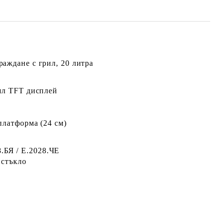
аждане с грил, 20 литра
бял TFT дисплей
платформа (24 см)
БЯ / Е.2028.ЧЕ
 стъкло