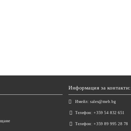
Информация за контакти:
Имейл:
sales@meb.bg
Телефон:
+359 54 832 651
ащане
Телефон:
+359 89 995 28 78