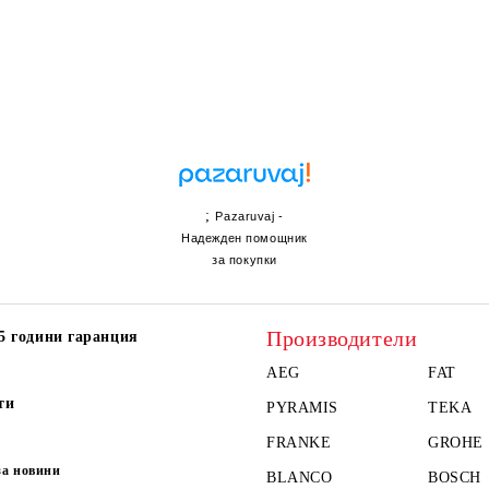
;
Pazaruvaj -
Надежден помощник
за покупки
Производители
5 години гаранция
AEG
FAT
ти
PYRAMIS
TEKA
FRANKE
GROHE
за новини
BLANCO
BOSCH