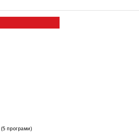
Съгласен съм с
Политика
Ние ще се свържем с вас в рамки
(5 програми)