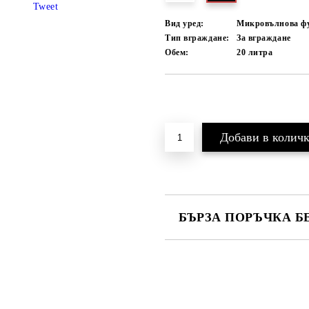
Tweet
Вид уред:
Микровълнова ф
Тип вграждане:
За вграждане
Обем:
20
литра
Добави в желани
БЪРЗА ПОРЪЧКА Б
САМО ПОПЪЛНЕТЕ 4 ПОЛЕТА