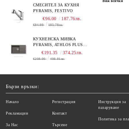
Виж всички
СМЕСИТЕЛ ЗА КУХНЯ
PYRAMIS, FESTIVO
€96.00
187.76лв.
€94.99
185.78лв.
КУХНЕНСКА МИВКА
PYRAMIS, ATHLOS PLUS
(86X50) 1B 1D
€191.35
374.25лв.
€208.00
406.81лв.
Бързи връзки:
Начало
Регистрация
Инструкция за
пазаруване
Рекламации
Контакт
Политика за пл
За Нас
Търсене