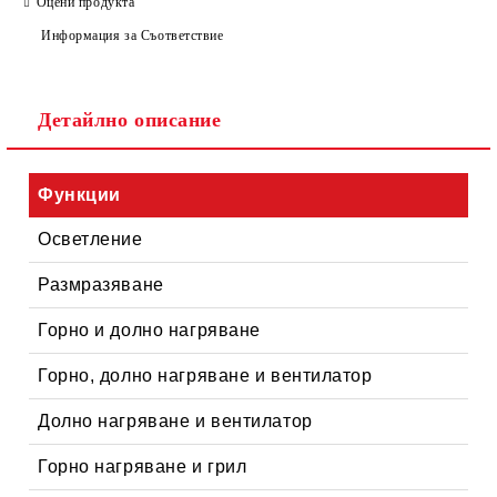
Оцени продукта
Информация за Съответствие
Съгласен съм с
Политиката за лични данни
Детайлно описание
Ние ще се свържем с вас в рамките на работния ден.
Функции
Осветление
Размразяване
Горно и долно нагряване
Горно, долно нагряване и вентилатор
Долно нагряване и вентилатор
Горно нагряване и грил