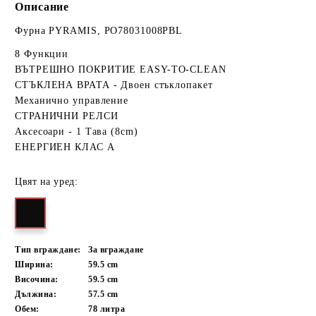
Описание
Фурна PYRAMIS, PO78031008PBL
8 Функции
ВЪТРЕШНО ПОКРИТИЕ EASY-TO-CLEAN
СТЪКЛЕНА ВРАТА - Двоен стъклопакет
Механично управление
СТРАНИЧНИ РЕЛСИ
Аксесоари - 1 Тава (8cm)
ЕНЕРГИЕН КЛАС A
Цвят на уред:
Тип вграждане:
За вграждане
Ширина:
59.5
cm
Височина:
59.5
cm
Дължина:
57.5
cm
Обем:
78
литра