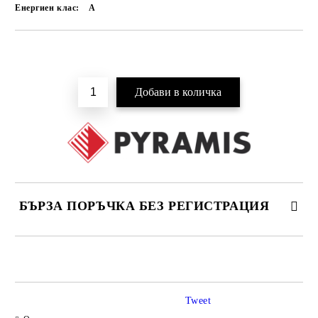
Енергиен клас:
A
Добави в желани
БЪРЗА ПОРЪЧКА БЕЗ РЕГИСТРАЦИЯ
САМО ПОПЪЛНЕТЕ 4 ПОЛЕТА
Tweet