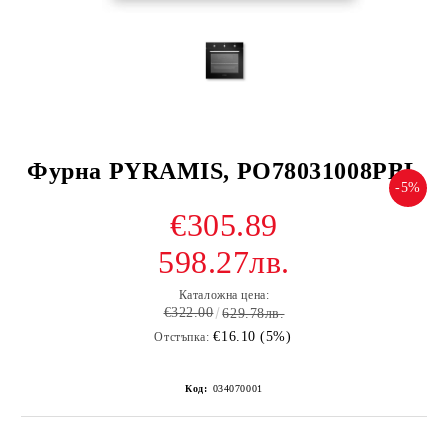
Фурна PYRAMIS, PO78031008PBL
-5%
€305.89
598.27лв.
Каталожна цена:
€322.00
629.78лв.
€16.10 (5%)
Отстъпка:
Код:
034070001