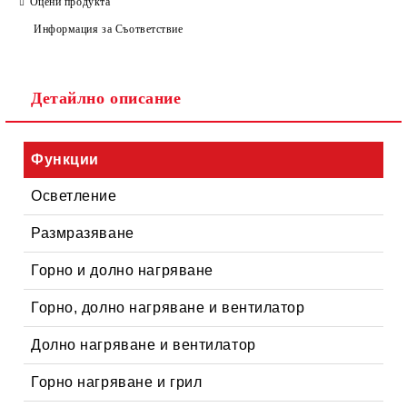
Оцени продукта
Информация за Съответствие
Съгласен съм с
Политиката за лични данни
Детайлно описание
Ние ще се свържем с вас в рамките на работния ден.
Функции
Осветление
Размразяване
Горно и долно нагряване
Горно, долно нагряване и вентилатор
Долно нагряване и вентилатор
Горно нагряване и грил