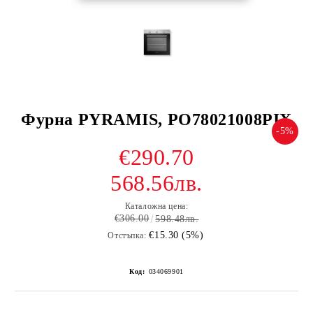
Фурна PYRAMIS, PO78021008PIX
-5%
€290.70
568.56лв.
Каталожна цена:
€306.00
598.48лв.
€15.30 (5%)
Отстъпка:
Код:
034069901