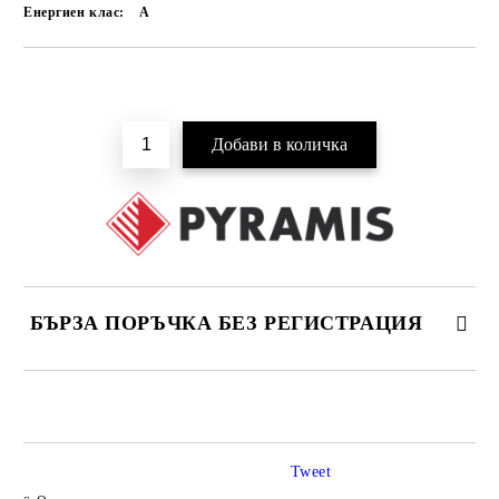
Енергиен клас:
A
Добави в желани
БЪРЗА ПОРЪЧКА БЕЗ РЕГИСТРАЦИЯ
САМО ПОПЪЛНЕТЕ 4 ПОЛЕТА
Tweet