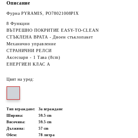
Описание
Фурна PYRAMIS, PO78021008PIX
8 Функции
ВЪТРЕШНО ПОКРИТИЕ EASY-TO-CLEAN
СТЪКЛЕНА ВРАТА - Двоен стъклопакет
Механично управление
СТРАНИЧНИ РЕЛСИ
Аксесоари - 1 Тава (8cm)
ЕНЕРГИЕН КЛАС A
Цвят на уред:
Тип вграждане:
За вграждане
Ширина:
59.5
cm
Височина:
59.5
cm
Дължина:
57
cm
Обем:
78
литра