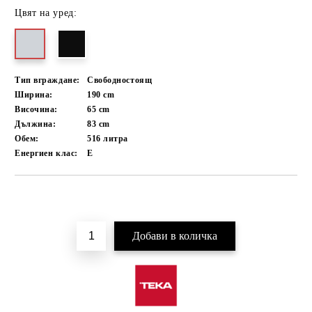
Цвят на уред:
Тип вграждане:
Свободностоящ
Ширина:
190
cm
Височина:
65
cm
Дължина:
83
cm
Обем:
516
литра
Енергиен клас:
E
Добави в желани