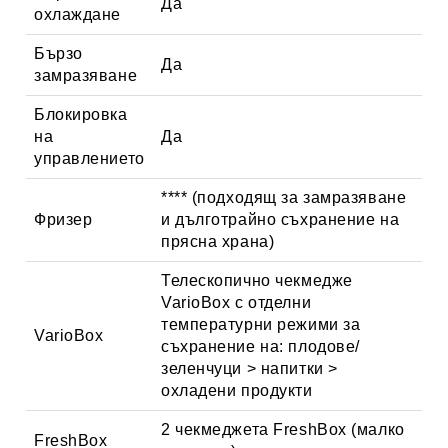
Да
охлаждане
Бързо
Да
замразяване
Блокировка
на
Да
управлението
**** (подходящ за замразяване
Фризер
и дълготрайно съхранение на
прясна храна)
Телескопично чекмедже
VarioBox с отделни
температурни режими за
VarioBox
съхранение на: плодове/
зеленчуци > напитки >
охладени продукти
2 чекмеджета FreshBox (малко
FreshBox