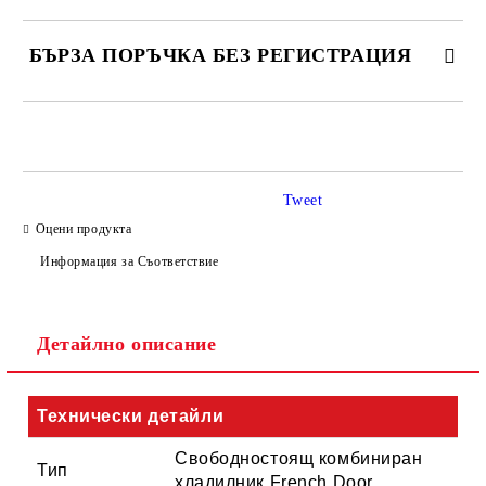
БЪРЗА ПОРЪЧКА БЕЗ РЕГИСТРАЦИЯ
САМО ПОПЪЛНЕТЕ 4 ПОЛЕТА
Tweet
Оцени продукта
Информация за Съответствие
Съгласен съм с
Политиката за лични данни
Детайлно описание
Ние ще се свържем с вас в рамките на работния ден.
Технически детайли
Свободностоящ комбиниран
Тип
хладилник French Door