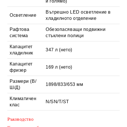
и голямо)
Вътрешно LED осветление в
Осветление
хладилното отделение
Рафтова
Обезопасяващи подвижни
система
стъклени полици
Капацитет
347 л (нето)
хладилник
Капацитет
169 л (нето)
фризер
Размери (В/
1898/833/653 мм
Ш/Д)
Климатичен
N/SN/T/ST
клас
Ръководство