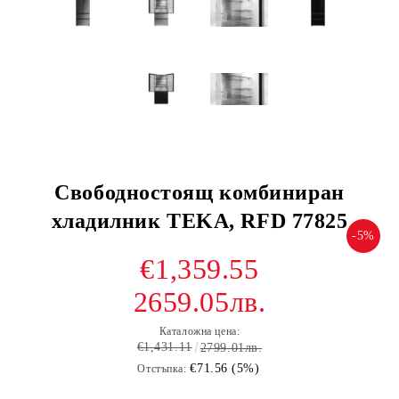
Свободностоящ комбиниран
хладилник TEKA, RFD 77825
-5%
€1,359.55
2659.05лв.
Каталожна цена:
€1,431.11
2799.01лв.
€71.56 (5%)
Отстъпка: