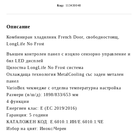
Код:
113430048
Описание
Комбиниран хладилник French Door, свободностоящ,
LongLife No Frost
Външен контролен панел с изцяло сензорно управление и
бял LED дисплей
Цялостна LongLife No Frost система
Охлаждаща технология MetalCooling със заден метален
панел
VarioBox чекмедже с отделна температурна настройка
Размери (в/ш/д): 1898/833/653 мм
4 функции
Енергиен клас: Е (ЕС 2019/2016)
Гаранция: 5 години
КАТАЛОЖЕН КОД. Е.6010.1.ИН/Е.6010.1.ЧЕ
Избор на цвят: Инокс/Черен