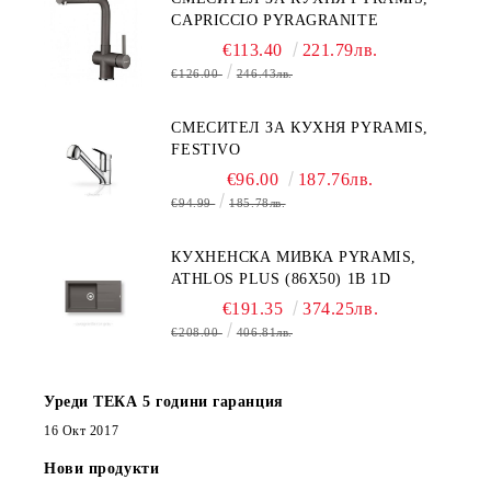
CAPRICCIO PYRAGRANITE
€113.40
221.79лв.
€126.00
246.43лв.
СМЕСИТЕЛ ЗА КУХНЯ PYRAMIS,
FESTIVO
€96.00
187.76лв.
€94.99
185.78лв.
КУХНЕНСКА МИВКА PYRAMIS,
ATHLOS PLUS (86X50) 1B 1D
€191.35
374.25лв.
€208.00
406.81лв.
Уреди ТЕКА 5 години гаранция
16 Окт 2017
Нови продукти