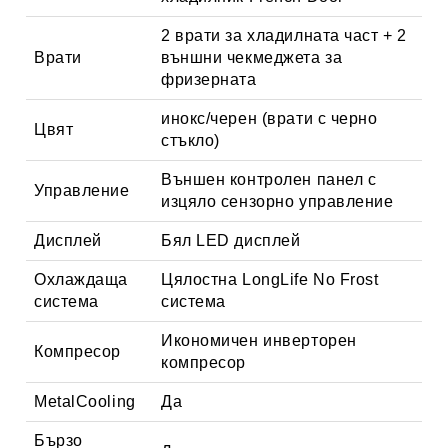
2 врати за хладилната част + 2
Врати
външни чекмеджета за
фризерната
инокс/черен (врати с черно
Цвят
стъкло)
Външен контролен панел с
Управление
изцяло сензорно управление
Дисплей
Бял LED дисплей
Охлаждаща
Цялостна LongLife No Frost
система
система
Икономичен инверторен
Компресор
компресор
MetalCooling
Да
Бързо