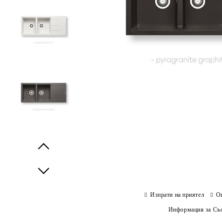
Prev
Next
Изпрати на приятел
О
Информация за Съо