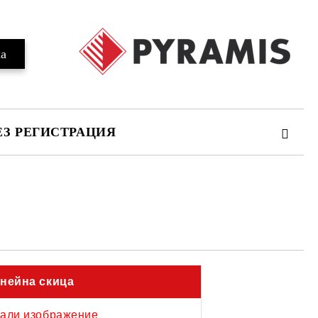
ЕЗ РЕГИСТРАЦИЯ
та за лични данни
те на работния ден.
нейна скица
али изображение