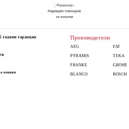
;
Pazaruvaj -
Надежден помощник
за покупки
Производители
5 години гаранция
AEG
FAT
ти
PYRAMIS
TEKA
FRANKE
GROHE
за новини
BLANCO
BOSCH