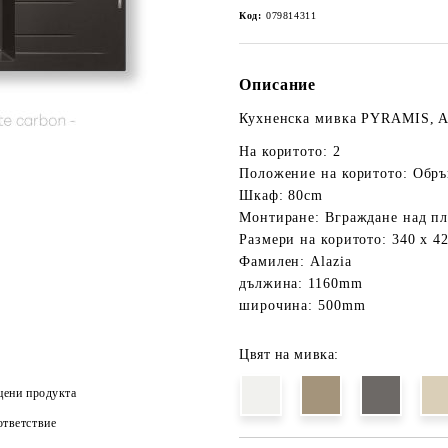
Код:
079814311
Описание
Кухненска мивка PYRAMIS, A
На коритото: 2
Положение на коритото: Обр
Шкаф: 80cm
Монтиране: Вграждане над пл
Размери на коритото: 340 x 4
Фамилен: Alazia
дължина: 1160mm
широчина: 500mm
Цвят на мивка:
цени продукта
тветствие