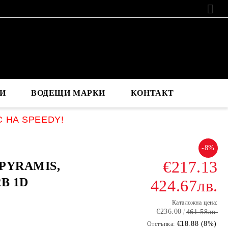
EUR
И
ВОДЕЩИ МАРКИ
КОНТАКТ
С НА SPEEDY!
-8%
€217.13
 PYRAMIS,
2B 1D
424.67лв.
Каталожна цена:
€236.00
461.58лв.
€18.88 (8%)
Отстъпка: