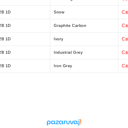
 2B 1D
Snow
Св
 2B 1D
Graphite Carbon
Св
 2B 1D
Ivory
Св
 2B 1D
Industrial Grey
Св
 2B 1D
Iron Grey
Св