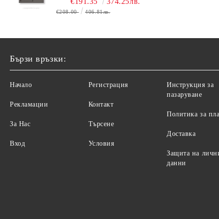
€191.35
374.25лв.
€208.00
406.81лв.
Бързи връзки:
Начало
Регистрация
Инструкция за
пазаруване
Рекламации
Контакт
Политика за пл
За Нас
Търсене
Доставка
Вход
Условия
Защита на личн
данни