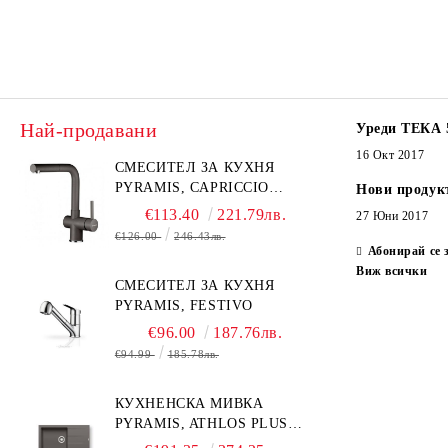
Най-продавани
Уреди ТЕКА 
16 Окт 2017
СМЕСИТЕЛ ЗА КУХНЯ
PYRAMIS, CAPRICCIO
Нови продук
PYRAGRANITE
€113.40
221.79лв.
27 Юни 2017
€126.00
246.43лв.
Абонирай се 
Виж всички
СМЕСИТЕЛ ЗА КУХНЯ
PYRAMIS, FESTIVO
€96.00
187.76лв.
€94.99
185.78лв.
КУХНЕНСКА МИВКА
PYRAMIS, ATHLOS PLUS
(86X50) 1B 1D