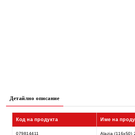
Детайлно описание
Код на продукта
Име на проду
079814411
Alazia (116x50)