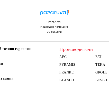
;
Pazaruvaj -
Надежден помощник
за покупки
Производители
5 години гаранция
AEG
FAT
ти
PYRAMIS
TEKA
FRANKE
GROHE
за новини
BLANCO
BOSCH