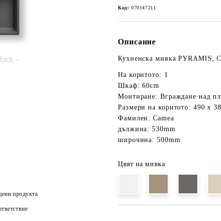
Код:
070147211
Описание
Кухненска мивка PYRAMIS, 
На коритото: 1
Шкаф: 60cm
Монтиране: Вграждане над пл
Размери на коритото: 490 x 3
Фамилен: Camea
дължина: 530mm
широчина: 500mm
Цвят на мивка:
цени продукта
тветствие
Добави в желани