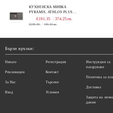
КУХНЕНСКА МИВКА
PYRAMIS, ATHLOS PLUS
(86X50) 1B 1D
€191.35
374.25лв.
€208.00
406.81лв.
Бързи връзки:
Начало
Регистрация
Инструкция за
пазаруване
Рекламации
Контакт
Политика за пл
За Нас
Търсене
Доставка
Вход
Условия
Защита на личн
данни