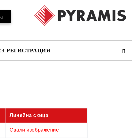
ЕЗ РЕГИСТРАЦИЯ
та за лични данни
те на работния ден.
Линейна скица
Свали изображение