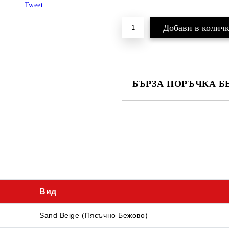
Tweet
БЪРЗА ПОРЪЧКА Б
САМО ПОПЪЛНЕТЕ 4 ПОЛЕТА
Съгласен съм с
Политика
Ние ще се свържем с вас в рамки
Вид
Sand Beige (Пясъчно Бежово)