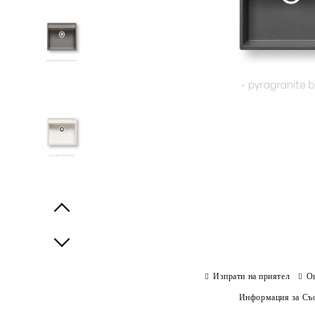
Prev
Next
Изпрати на приятел
О
Информация за Съо