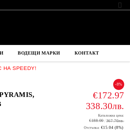
EUR
И
ВОДЕЩИ МАРКИ
КОНТАКТ
С НА SPEEDY!
-8%
€172.97
 PYRAMIS,
B
338.30лв.
Каталожна цена:
€188.00
367.70лв.
€15.04 (8%)
Отстъпка: