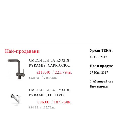
Най-продавани
Уреди ТЕКА 
16 Окт 2017
СМЕСИТЕЛ ЗА КУХНЯ
PYRAMIS, CAPRICCIO
Нови продук
PYRAGRANITE
€113.40
221.79лв.
27 Юни 2017
€126.00
246.43лв.
Абонирай се 
Виж всички
СМЕСИТЕЛ ЗА КУХНЯ
PYRAMIS, FESTIVO
€96.00
187.76лв.
€94.99
185.78лв.