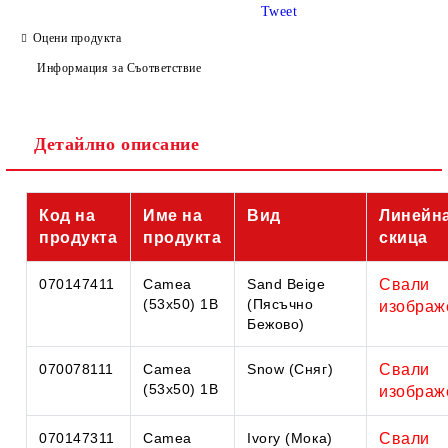
Tweet
Оцени продукта
Информация за Съответствие
Съгласен съм с
Политиката за лични данни
Детайлно описание
Ние ще се свържем с вас в рамките на работния ден.
Код на
Име на
Вид
Линейн
продукта
продукта
скица
070147411
Camea
Sand Beige
Свали
(53x50) 1B
(Пясъчно
изображ
Бежово)
070078111
Camea
Snow (Сняг)
Свали
(53x50) 1B
изображ
070147311
Camea
Ivory (Мока)
Свали