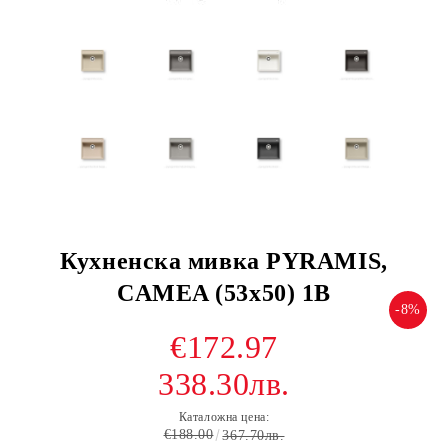
Кухненска мивка PYRAMIS,
CAMEA (53x50) 1B
-8%
€172.97
338.30лв.
Каталожна цена:
€188.00
367.70лв.