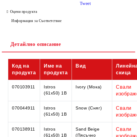
Tweet
Оцени продукта
Информация за Съответствие
Съгласен съм с
Политиката за лични данни
Детайлно описание
Ние ще се свържем с вас в рамките на работния ден.
Код на
Име на
Вид
Линейн
продукта
продукта
скица
070103911
Istros
Ivory (Мока)
Свали
(61x50) 1B
изображ
070044911
Istros
Snow (Сняг)
Свали
(61x50) 1B
изображ
070138911
Istros
Sand Beige
Свали
(61x50) 1B
(Пясъчно
изображ