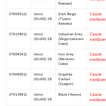
Бежово)
070045111
Istros
Dark Beige
Свали
(61x50) 1B
(Тъмно
изображ
Бежово)
070139011
Istros
Industrial Grey
Свали
(61x50) 1B
(Индустриално
изображ
Сиво)
070045411
Istros
Iron Grey
Свали
(61x50) 1B
(Метално
изображ
Сиво)
070045011
Istros
Graphite
Свали
(61x50) 1B
Carbon
изображ
(Графит)
070138811
Istros
Black (Черно)
Свали
(61x50) 1B
изображ