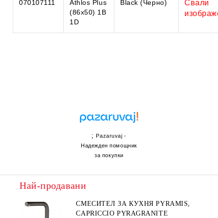
070107111
Athlos Plus
Black (Черно)
Свали
(86x50) 1B
изображ
1D
;
Pazaruvaj -
Надежден помощник
за покупки
Най-продавани
СМЕСИТЕЛ ЗА КУХНЯ PYRAMIS,
CAPRICCIO PYRAGRANITE