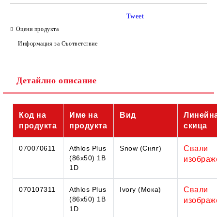
Tweet
Оцени продукта
Информация за Съответствие
Съгласен съм с
Политиката за лични данни
Детайлно описание
Ние ще се свържем с вас в рамките на работния ден.
Код на
Име на
Вид
Линейн
продукта
продукта
скица
070070611
Athlos Plus
Snow (Сняг)
Свали
(86x50) 1B
изображ
1D
070107311
Athlos Plus
Ivory (Мока)
Свали
(86x50) 1B
изображ
1D