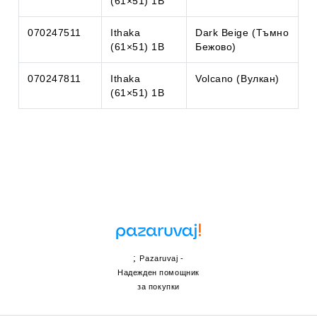
(61×51) 1B
070247511
Ithaka
Dark Beige (Тъмно
(61×51) 1B
Бежово)
070247811
Ithaka
Volcano (Вулкан)
(61×51) 1B
;
Pazaruvaj -
Надежден помощник
за покупки