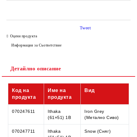
САМО ПОПЪЛНЕТЕ 4 ПОЛЕТА
Tweet
Оцени продукта
Информация за Съответствие
Съгласен съм с
Политиката за лични данни
Детайлно описание
Ние ще се свържем с вас в рамките на работния ден.
Код на
Име на
Вид
продукта
продукта
070247611
Ithaka
Iron Grey
(61×51) 1B
(Метално Сиво)
070247711
Ithaka
Snow (Сняг)