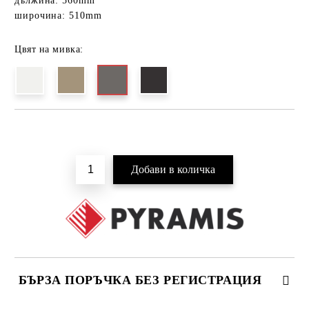
дължина: 560mm
широчина: 510mm
Цвят на мивка:
Добави в желани
БЪРЗА ПОРЪЧКА БЕЗ РЕГИСТРАЦИЯ