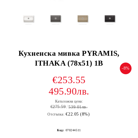
Кухненска мивка PYRAMIS,
ITHAKA (78x51) 1B
-8%
€253.55
495.90лв.
Каталожна цена:
€275.59
539.01лв.
€22.05 (8%)
Отстъпка:
Код:
070244511