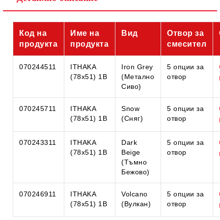
Код на
Име на
Вид
Отвор за
продукта
продукта
смесител
070244511
ITHAKA
Iron Grey
5 опции за
(78x51) 1B
(Метално
отвор
Сиво)
070245711
ITHAKA
Snow
5 опции за
(78x51) 1B
(Сняг)
отвор
070243311
ITHAKA
Dark
5 опции за
(78x51) 1B
Beige
отвор
(Тъмно
Бежово)
070246911
ITHAKA
Volcano
5 опции за
(78x51) 1B
(Вулкан)
отвор