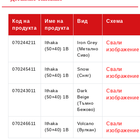
Код на
Име на
Вид
Схема
продукта
продукта
070244211
Ithaka
Iron Grey
Свали
(50×40) 1B
(Метално
изображение
Сиво)
070245411
Ithaka
Snow
Свали
(50×40) 1B
(Сняг)
изображение
070243011
Ithaka
Dark
Свали
(50×40) 1B
Beige
изображение
(Тъмно
Бежово)
070246611
Ithaka
Volcano
Свали
(50×40) 1B
(Вулкан)
изображение