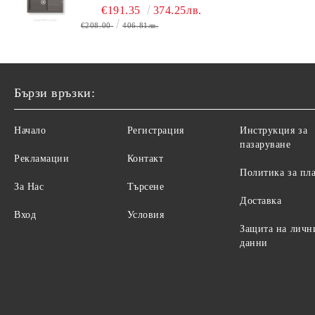
(86X50) 1B 1D
€191.35
374.25лв.
€208.00
406.81лв.
Бързи връзки:
Начало
Регистрация
Инструкция за
пазаруване
Рекламации
Контакт
Политика за пл
За Нас
Търсене
Доставка
Вход
Условия
Защита на личн
данни