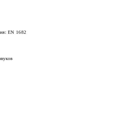
гия: EN 1682
звуков