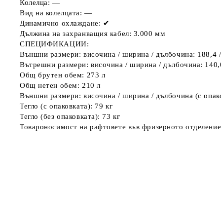
Колелца: —
Вид на колелцата: —
Динамично охлаждане: ✔
Дължина на захранващия кабел: 3.000 мм
СПЕЦИФИКАЦИИ:
Външни размери: височина / ширина / дълбочина: 188,4 / 
Вътрешни размери: височина / ширина / дълбочина: 140,0 
Общ брутен обем: 273 л
Общ нетен обем: 210 л
Външни размери: височина / ширина / дълбочина (с опаков
Тегло (с опаковката): 79 кг
Тегло (без опаковката): 73 кг
Товароносимост на рафтовете във фризерното отделение: