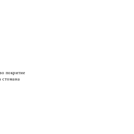
во покритие
а стомана