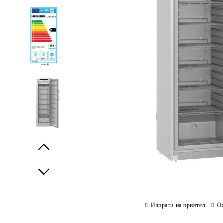
Prev
Next
Изпрати на приятел
О