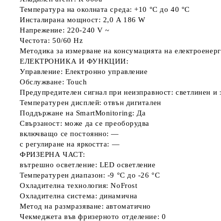
Температура на околната среда: +10 °C до 40 °C
Инсталирана мощност: 2,0 A 186 W
Напрежение: 220-240 V ~
Честота: 50/60 Hz
Методика за измерване на консумацията на електроенер
ЕЛЕКТРОНИКА И ФУНКЦИИ:
Управление: Електронно управление
Обслужване: Touch
Предупредителен сигнал при неизправност: светлинен и 
Температурен дисплей: отвън дигитален
Поддържане на SmartMonitoring: Да
Свързаност: може да се преоборудва
включващо се постоянно: —
с регулиране на яркостта: —
ФРИЗЕРНА ЧАСТ:
вътрешно осветление: LED осветление
Температурен диапазон: -9 °C до -26 °C
Охладителна технология: NoFrost
Охладителна система: динамична
Метод на размразяване: автоматично
Чекмеджета във фризерното отделение: 0