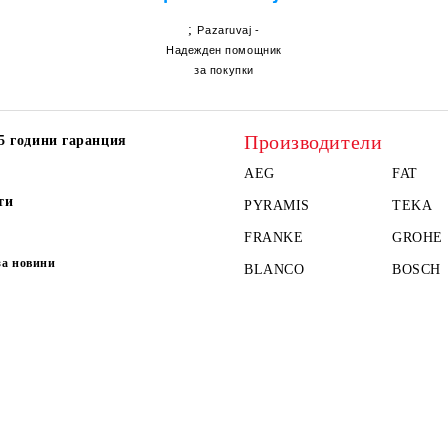
;
Pazaruvaj -
Надежден помощник
за покупки
Производители
5 години гаранция
AEG
FAT
ти
PYRAMIS
TEKA
FRANKE
GROHE
за новини
BLANCO
BOSCH