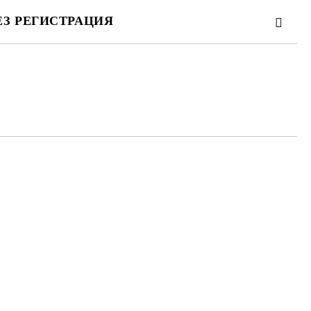
ЕЗ РЕГИСТРАЦИЯ
та за лични данни
те на работния ден.