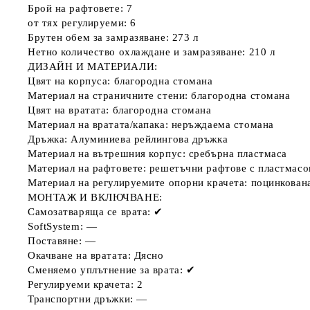
Брой на рафтовете: 7
от тях регулируеми: 6
Брутен обем за замразяване: 273 л
Нетно количество охлаждане и замразяване: 210 л
ДИЗАЙН И МАТЕРИАЛИ:
Цвят на корпуса: благородна стомана
Материал на страничните стени: благородна стомана
Цвят на вратата: благородна стомана
Материал на вратата/капака: неръждаема стомана
Дръжка: Алуминиева рейлингова дръжка
Материал на вътрешния корпус: сребърна пластмаса
Материал на рафтовете: решетъчни рафтове с пластмасо
Материал на регулируемите опорни крачета: поцинкован
МОНТАЖ И ВКЛЮЧВАНЕ:
Самозатваряща се врата: ✔
SoftSystem: —
Поставяне: —
Окачване на вратата: Дясно
Сменяемо уплътнение за врата: ✔
Регулируеми крачета: 2
Транспортни дръжки: —