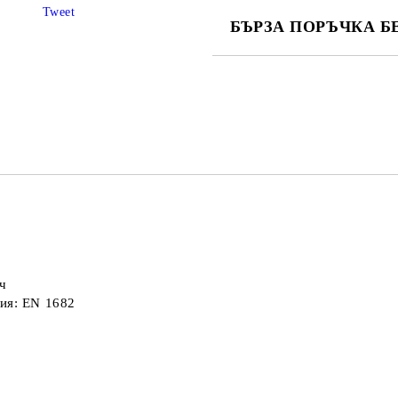
Tweet
БЪРЗА ПОРЪЧКА Б
САМО ПОПЪЛНЕТЕ 4 ПОЛЕТА
Съгласен съм с
Политика
Ние ще се свържем с вас в рамки
ч
гия: EN 1682