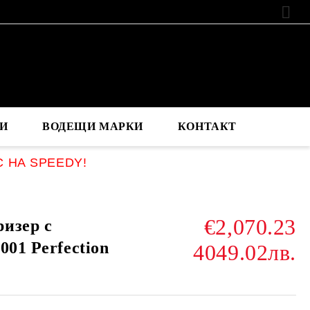
EUR
И
ВОДЕЩИ МАРКИ
КОНТАКТ
С НА SPEEDY!
€2,070.23
изер с
001 Perfection
4049.02лв.