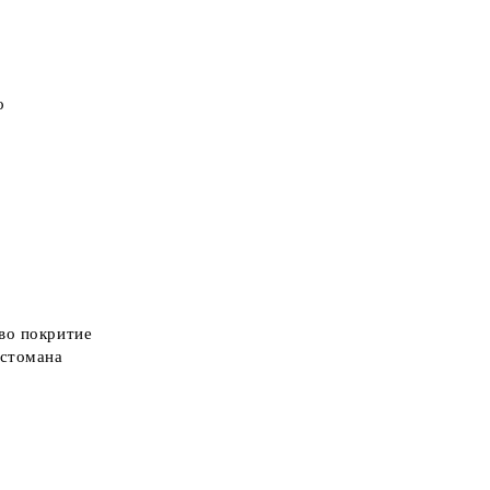
о
во покритие
 стомана