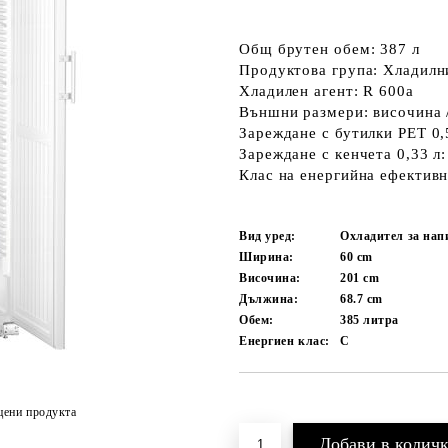
Общ брутен обем: 387 л
Продуктова група: Хладилн
Хладилен агент: R 600a
Външни размери: височина /
Зареждане с бутилки PET 0,
Зареждане с кенчета 0,33 л:
Клас на енергийна ефективн
Вид уред:
Охладител за нап
Ширина:
60
cm
Височина:
201
cm
Дължина:
68.7
cm
Обем:
385
литра
Енергиен клас:
C
Добави в желани
цени продукта