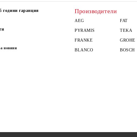
Производители
5 години гаранция
AEG
FAT
ти
PYRAMIS
TEKA
FRANKE
GROHE
за новини
BLANCO
BOSCH