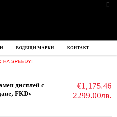
EUR
И
ВОДЕЩИ МАРКИ
КОНТАКТ
С НА SPEEDY!
€1,175.46
амен дисплей с
дане, FKDv
2299.00лв.