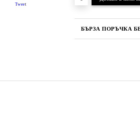
Tweet
БЪРЗА ПОРЪЧКА Б
САМО ПОПЪЛНЕТЕ 4 ПОЛЕТА
Съгласен съм с
Политика
Ние ще се свържем с вас в рамки