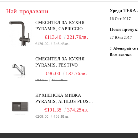
Най-продавани
Уреди ТЕКА 
16 Окт 2017
СМЕСИТЕЛ ЗА КУХНЯ
PYRAMIS, CAPRICCIO
Нови продук
PYRAGRANITE
€113.40
221.79лв.
27 Юни 2017
€126.00
246.43лв.
Абонирай се 
Виж всички
СМЕСИТЕЛ ЗА КУХНЯ
PYRAMIS, FESTIVO
€96.00
187.76лв.
€94.99
185.78лв.
КУХНЕНСКА МИВКА
PYRAMIS, ATHLOS PLUS
(86X50) 1B 1D
€191.35
374.25лв.
€208.00
406.81лв.