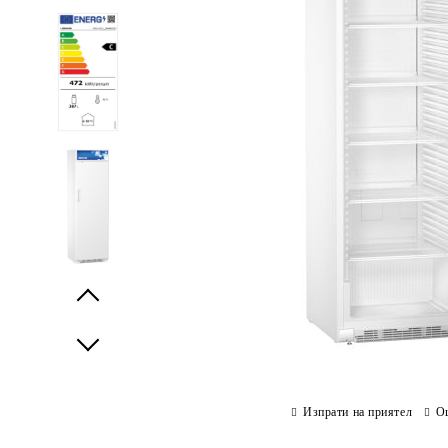
Prev
Next
Изпрати на приятел
О