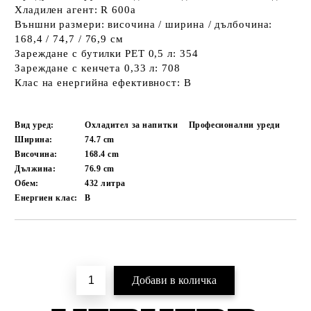
Хладилен агент: R 600a
Външни размери: височина / ширина / дълбочина:
168,4 / 74,7 / 76,9 см
Зареждане с бутилки PET 0,5 л: 354
Зареждане с кенчета 0,33 л: 708
Клас на енергийна ефективност: B
Вид уред:
Охладител за напитки
Професионални уреди
Ширина:
74.7
cm
Височина:
168.4
cm
Дължина:
76.9
cm
Обем:
432
литра
Енергиен клас:
B
Добави в желани