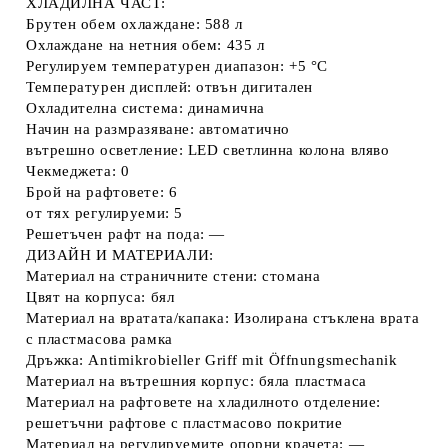
ХЛАДИЛНА ЧАСТ:
Брутен обем охлаждане: 588 л
Охлаждане на нетния обем: 435 л
Регулируем температурен диапазон: +5 °C
Температурен дисплей: отвън дигитален
Охладителна система: динамична
Начин на размразяване: автоматично
вътрешно осветление: LED светлинна колона вляво
Чекмеджета: 0
Брой на рафтовете: 6
от тях регулируеми: 5
Решетъчен рафт на пода: —
ДИЗАЙН И МАТЕРИАЛИ:
Материал на страничните стени: стомана
Цвят на корпуса: бял
Материал на вратата/капака: Изолирана стъклена врата
с пластмасова рамка
Дръжка: Antimikrobieller Griff mit Öffnungsmechanik
Материал на вътрешния корпус: бяла пластмаса
Материал на рафтовете на хладилното отделение:
решетъчни рафтове с пластмасово покритие
Материал на регулируемите опорни крачета: —