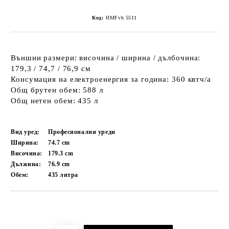
Код:
HMFvh 5511
Външни размери: височина / ширина / дълбочина:
179,3 / 74,7 / 76,9 см
Консумация на електроенергия за година: 360 квтч/a
Общ брутен обем: 588 л
Общ нетен обем: 435 л
Вид уред:
Професионални уреди
Ширина:
74.7
cm
Височина:
179.3
cm
Дължина:
76.9
cm
Обем:
435
литра
Добави в желани