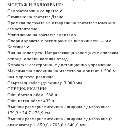
МОНТАЖ И ВКЛЮЧВАНЕ:
Самозатваряща се врата: ✔
Окачване на вратата: Дясно
Промяна посоката на отваряне на вратата: възможно
самостоятелно
Уплътнение на вратата: сменяемо
Опорни крачета с регулиране на височината: — мм
Колелца: ✔
Вид на колелцата: Направляващи колелца със спирачка
отпред, опорни колелца отзад
Ключалка: електронно, с дистанционно управление
Максимална височина на мястото за монтаж: 1 500 м
над морското равнище
Свързващ кабел (дължина): 3.000 мм
СПЕЦИФИКАЦИИ:
Общ брутен обем: 588 л
Общ нетен обем: 435 л
Външни размери: височина / ширина / дълбочина:
179,3 / 74,7 / 76,9 см
Външни размери: височина / ширина / дълбочина (с
опаковката): 1.850,0 / 765,0 / 840,0 мм