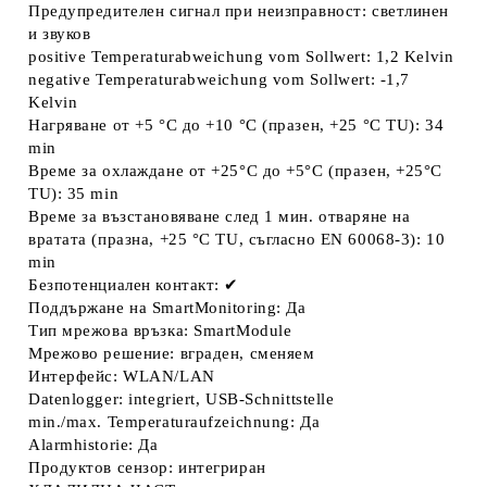
Предупредителен сигнал при неизправност: светлинен
и звуков
positive Temperaturabweichung vom Sollwert: 1,2 Kelvin
negative Temperaturabweichung vom Sollwert: -1,7
Kelvin
Нагряване от +5 °C до +10 °C (празен, +25 °C TU): 34
min
Време за охлаждане от +25°C до +5°C (празен, +25°C
TU): 35 min
Време за възстановяване след 1 мин. отваряне на
вратата (празна, +25 °C TU, съгласно EN 60068-3): 10
min
Безпотенциален контакт: ✔
Поддържане на SmartMonitoring: Да
Тип мрежова връзка: SmartModule
Мрежово решение: вграден, сменяем
Интерфейс: WLAN/LAN
Datenlogger: integriert, USB-Schnittstelle
min./max. Temperaturaufzeichnung: Да
Alarmhistorie: Да
Продуктов сензор: интегриран