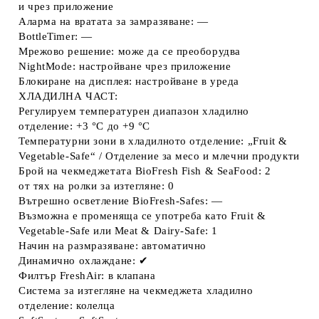
и чрез приложение
Аларма на вратата за замразяване: —
BottleTimer: —
Мрежово решение: може да се преоборудва
NightMode: настройване чрез приложение
Блокиране на дисплея: настройване в уреда
ХЛАДИЛНА ЧАСТ:
Регулируем температурен диапазон хладилно
отделение: +3 °C до +9 °C
Температурни зони в хладилното отделение: „Fruit &
Vegetable-Safe“ / Отделение за месо и млечни продукти
Брой на чекмеджетата BioFresh Fish & SeaFood: 2
от тях на ролки за изтегляне: 0
Вътрешно осветление BioFresh-Safes: —
Възможна е променяща се употреба като Fruit &
Vegetable-Safe или Meat & Dairy-Safe: 1
Начин на размразяване: автоматично
Динамично охлаждане: ✔
Филтър FreshAir: в клапана
Система за изтегляне на чекмеджета хладилно
отделение: колелца