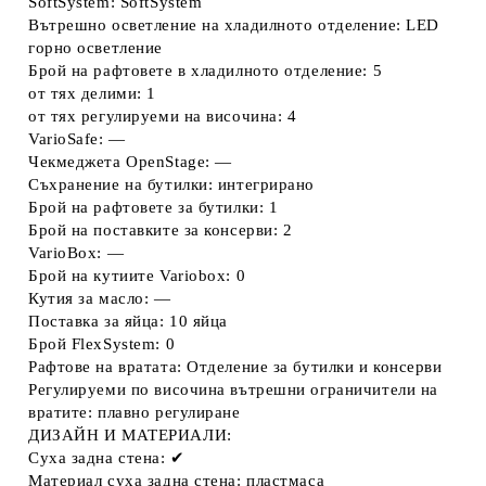
SoftSystem: SoftSystem
Вътрешно осветление на хладилното отделение: LED
горно осветление
Брой на рафтовете в хладилното отделение: 5
от тях делими: 1
от тях регулируеми на височина: 4
VarioSafe: —
Чекмеджета OpenStage: —
Съхранение на бутилки: интегрирано
Брой на рафтовете за бутилки: 1
Брой на поставките за консерви: 2
VarioBox: —
Брой на кутиите Variobox: 0
Кутия за масло: —
Поставка за яйца: 10 яйца
Брой FlexSystem: 0
Рафтове на вратата: Отделение за бутилки и консерви
Регулируеми по височина вътрешни ограничители на
вратите: плавно регулиране
ДИЗАЙН И МАТЕРИАЛИ:
Суха задна стена: ✔
Материал суха задна стена: пластмаса