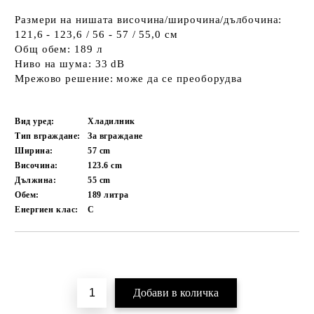
Размери на нишата височина/широчина/дълбочина:
121,6 - 123,6 / 56 - 57 / 55,0 см
Общ обем: 189 л
Ниво на шума: 33 dB
Мрежово решение: може да се преоборудва
Вид уред:
Хладилник
Тип вграждане:
За вграждане
Ширина:
57
cm
Височина:
123.6
cm
Дължина:
55
cm
Обем:
189
литра
Енергиен клас:
C
Добави в желани