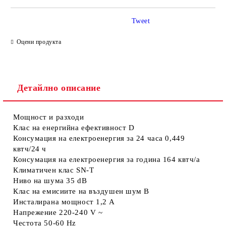
Tweet
Оцени продукта
Съгласен съм с
Политиката за лични данни
Детайлно описание
Ние ще се свържем с вас в рамките на работния ден.
Мощност и разходи
Клас на енергийна ефективност
D
Консумация на електроенергия за 24 часа
0,449
квтч/24 ч
Консумация на електроенергия за година
164 квтч/a
Климатичен клас
SN-T
Ниво на шума
35 dB
Клас на емисиите на въздушен шум
B
Инсталирана мощност
1,2 A
Напрежение
220-240 V ~
Честота
50-60 Hz