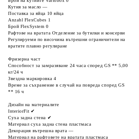
Брой на кутиите Variobox
0
Кутия за масло
—
Поставка за яйца
10 яйца
Anzahl FlexCubes
1
Брой FlexSystem
0
Рафтове на вратата
Отделение за бутилки и консерви
Регулируеми по височина вътрешни ограничители на
вратите
плавно регулиране
Фризерна част
Способност за замразяване 24 часа според GS **
5,00
кг/24 ч
Звездна маркировка
4
Време за съхранение в случай на повреда според GS
**
16 ч
Дизайн на материалите
InteriorFit
✔
Суха задна стена
✔
Материал суха задна стена
пластмаса
Декорация вътрешна врата
—
Материал на рафтовете на вратата
пластмаса