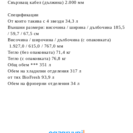
Свързващ кабел (дължина)
2.000 мм
Спецификации
От които такива с 4 звезди
34,3 л
Външни размери: височина / ширина / дълбочина
185,5
/ 59,7 / 67,5 см
Височина / широчина / дълбочина (с опаковката)
1.927,0 / 615,0 / 767,0 мм
Тегло (без опаковката)
71,4 кг
Тегло (с опаковката)
76,8 кг
Общ обем ***
351 л
Обем на хладилни отделения
317 л
от тях BioFresh
93,9 л
Обем на фризерни отделения
34 л