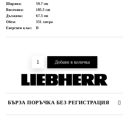
Ширина:
59.7
cm
Височина:
185.5
cm
Дължина:
67.5
cm
Обем:
351
литра
Енергиен клас:
D
Добави в желани
БЪРЗА ПОРЪЧКА БЕЗ РЕГИСТРАЦИЯ
САМО ПОПЪЛНЕТЕ 4 ПОЛЕТА