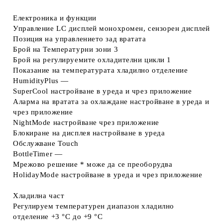
Електроника и функции
Управление
LC дисплей монохромен, сензорен дисплей
Позиция на управлението
зад вратата
Брой на Температурни зони
3
Брой на регулируемите охладителни цикли
1
Показание на температурата
хладилно отделение
HumidityPlus
—
SuperCool
настройване в уреда и чрез приложение
Аларма на вратата за oхлаждане
настройване в уреда и
чрез приложение
NightMode
настройване чрез приложение
Блокиране на дисплея
настройване в уреда
Обслужване
Touch
BottleTimer
—
Мрежово решение *
може да се преоборудва
HolidayMode
настройване в уреда и чрез приложение
Хладилна част
Регулируем температурен диапазон хладилно
отделение
+3 °C до +9 °C