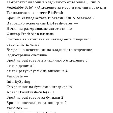
Температурни зони в хладилното отделение
„Fruit &
Vegetable-Safe“ / Отделение за месо и млечни продукти
Технология за свежест
BioFresh
Брой на чекмеджетата BioFresh Fish & SeaFood
2
Вътрешно осветление BioFresh-Safes
—
Начин на размразяване
автоматично
Филтър FreshAir
в клапана
Система за изтегляне на чекмеджета хладилно
отделение
колелца
Вътрешно осветление на хладилното отделение
едностранна светлина
Брой на рафтовете в хладилното отделение
5
от тях делими
1
от тях регулируеми на височина
4
VarioSafe
—
InfinitySpring
—
Съхранение на бутилки
интегрирано
Anzahl EasyFresh-Safe(s)
0
Брой на рафтовете за бутилки
2
Брой на поставките за консерви
2
VarioBox
—