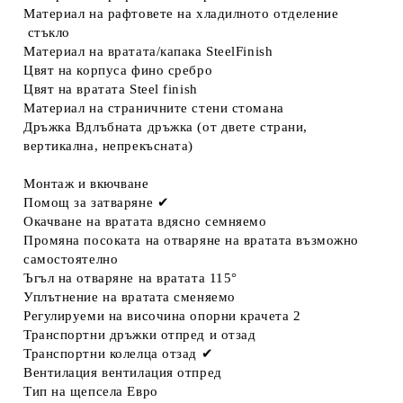
Материал на рафтовете на хладилното отделение
стъкло
Материал на вратата/капака
SteelFinish
Цвят на корпуса
фино сребро
Цвят на вратата
Steel finish
Материал на страничните стени
стомана
Дръжка
Вдлъбната дръжка (от двете страни,
вертикална, непрекъсната)
Монтаж и вкючване
Помощ за затваряне
✔
Окачване на вратата
вдясно семняемо
Промяна посоката на отваряне на вратата
възможно
самостоятелно
Ъгъл на отваряне на вратата
115°
Уплътнение на вратата
сменяемо
Регулируеми на височина опорни крачета
2
Транспортни дръжки
отпред и отзад
Транспортни колелца отзад
✔
Вентилация
вентилация отпред
Тип на щепсела
Евро