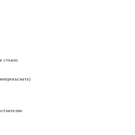
е
стъкло
 непрекъсната)
остоятелно