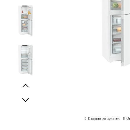
Prev
Next
Изпрати на приятел
О