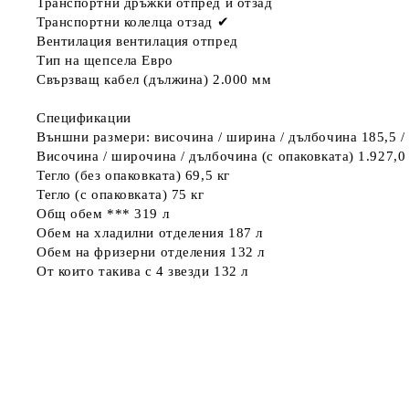
Транспортни дръжки
отпред и отзад
Транспортни колелца отзад
✔
Вентилация
вентилация отпред
Тип на щепсела
Евро
Свързващ кабел (дължина)
2.000 мм
Спецификации
Външни размери: височина / ширина / дълбочина
185,5 /
Височина / широчина / дълбочина (с опаковката)
1.927,0
Тегло (без опаковката)
69,5 кг
Тегло (с опаковката)
75 кг
Общ обем ***
319 л
Обем на хладилни отделения
187 л
Обем на фризерни отделения
132 л
От които такива с 4 звезди
132 л