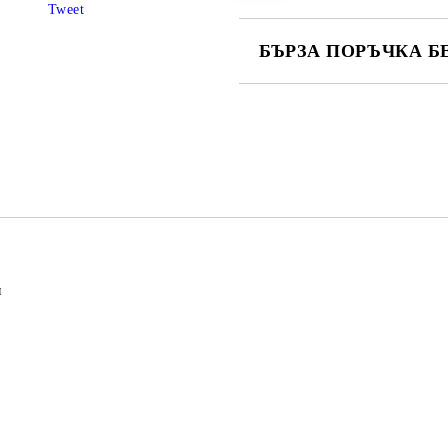
Tweet
БЪРЗА ПОРЪЧКА Б
САМО ПОПЪЛНЕТЕ 4 ПОЛЕТА
Съгласен съм с
Политика
Ние ще се свържем с вас в рамки
ч