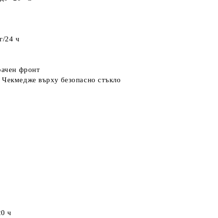
г/24 ч
рачен фронт
Чекмедже върху безопасно стъкло
20 ч