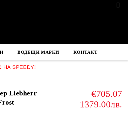
EUR
И
ВОДЕЩИ МАРКИ
КОНТАКТ
С НА SPEEDY!
€705.07
ер Liebherr
Frost
1379.00лв.