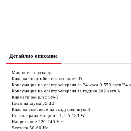
Детайлно описание
Мощност и разходи
Клас на енергийна ефективност
D
Консумация на електроенергия за 24 часа
0,553 квтч/24 
Консумация на електроенергия за година
202 квтч/a
Климатичен клас
SN-T
Ниво на шума
35 dB
Клас на емисиите на въздушен шум
B
Инсталирана мощност
1,4 A 183 W
Напрежение
220-240 V ~
Честота
50-60 Hz