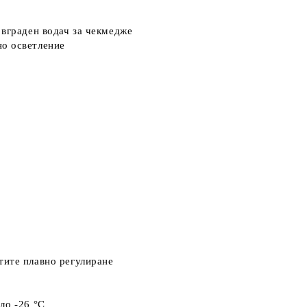
вграден водач за чекмедже
о осветление
тите
плавно регулиране
 до -26 °C