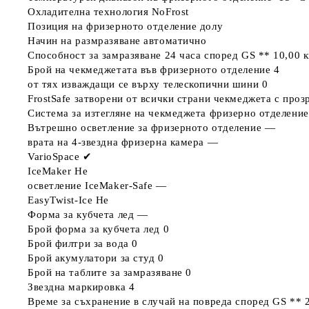
Охладителна технология
NoFrost
Позиция на фризерното отделение
долу
Начин на размразяване
автоматично
Способност за замразяване 24 часа според GS **
10,00 к
Брой на чекмеджетата във фризерното отделение
4
от тях изваждащи се върху телескопични шини
0
FrostSafe
затворени от всички страни чекмеджета с проз
Система за изтегляне на чекмеджета фризерно отделение
Вътрешно осветление за фризерното отделение
—
врата на 4-звездна фризерна камера
—
VarioSpace
✔
IceMaker
Не
осветление IceMaker-Safe
—
EasyTwist-Ice
Не
Форма за кубчета лед
—
Брой форма за кубчета лед
0
Брой филтри за вода
0
Брой акумулатори за студ
0
Брой на таблите за замразяване
0
Звездна маркировка
4
Време за съхранение в случай на повреда според GS **