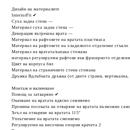
Дизайн на материалите
InteriorFit
✔
Суха задна стена
—
Материал суха задна стена
—
Декорация вътрешна врата
—
Материал на рафтовете на вратата
пластмаса
Материал на рафтовете на хладилното отделение
стъкло
Материал на вратата/капака
стомана
материал регулируеми рафтове във фризерното отделени
Цвят на корпуса
бял
Материал на страничните стени
стомана
Дръжка
Вдлъбната дръжка (от двете страни, вертикална,
Монтаж и включване
Помощ за затваряне
✔
Окачване на вратата
вдясно семняемо
Промяна посоката на отваряне на вратата
възможно сам
Ъгъл на отваряне на вратата
115°
Уплътнение на вратата
сменяемо
Регулируеми на височина опорни крачета
2