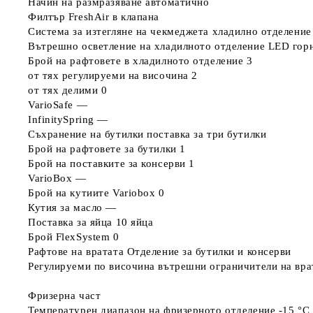
Начин на размразяване
автоматично
Филтър FreshAir
в клапана
Система за изтегляне на чекмеджета хладилно отделение
Вътрешно осветление на хладилното отделение
LED горн
Брой на рафтовете в хладилното отделение
3
от тях регулируеми на височина
2
от тях делими
0
VarioSafe
—
InfinitySpring
—
Съхранение на бутилки
поставка за три бутилки
Брой на рафтовете за бутилки
1
Брой на поставките за консерви
1
VarioBox
—
Брой на кутиите Variobox
0
Кутия за масло
—
Поставка за яйца
10 яйца
Брой FlexSystem
0
Рафтове на вратата
Отделение за бутилки и консерви
Регулируеми по височина вътрешни ограничители на вра
Фризерна част
Температурен диапазон на фризерното отделение
-15 °C