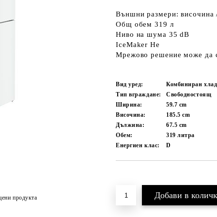
Външни размери: височина /
Общ обем 319 л
Ниво на шума 35 dB
IceMaker Не
Мрежово решение може да 
Вид уред:
Комбиниран хла
Тип вграждане:
Свободностоящ
Ширина:
59.7
cm
Височина:
185.5
cm
Дължина:
67.5
cm
Обем:
319
литра
Енергиен клас:
D
Добави в желани
цени продукта