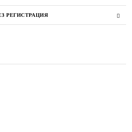
ЕЗ РЕГИСТРАЦИЯ
та за лични данни
те на работния ден.