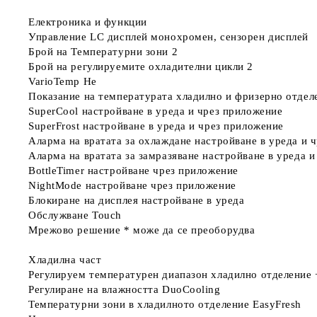
Електроника и функции
Управление
LC дисплей монохромен, сензорен дисплей
Брой на Температурни зони
2
Брой на регулируемите охладителни цикли
2
VarioTemp
Не
Показание на температурата
хладилно и фризерно отдел
SuperCool
настройване в уреда и чрез приложение
SuperFrost
настройване в уреда и чрез приложение
Аларма на вратата за oхлаждане
настройване в уреда и 
Аларма на вратата за замразяване
настройване в уреда и
BottleTimer
настройване чрез приложение
NightMode
настройване чрез приложение
Блокиране на дисплея
настройване в уреда
Обслужване
Touch
Мрежово решение *
може да се преоборудва
Хладилна част
Регулируем температурен диапазон хладилно отделение
Регулиране на влажността
DuoCooling
Температурни зони в хладилното отделение
EasyFresh