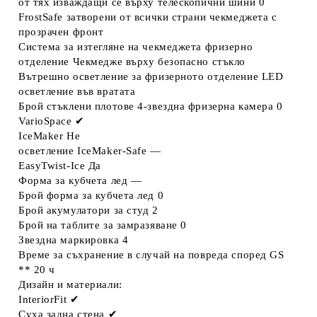
от тях изваждащи се върху телескопични шини
0
FrostSafe
затворени от всички страни чекмеджета с
прозрачен фронт
Система за изтегляне на чекмеджета фризерно
отделение
Чекмедже върху безопасно стъкло
Вътрешно осветление за фризерното отделение
LED
осветление във вратата
Брой cтъклени плотове 4-звездна фризерна камера
0
VarioSpace
✔
IceMaker
Не
осветление IceMaker-Safe
—
EasyTwist-Ice
Да
Форма за кубчета лед
—
Брой форма за кубчета лед
0
Брой акумулатори за студ
2
Брой на таблите за замразяване
0
Звездна маркировка
4
Време за съхранение в случай на повреда според GS
**
20 ч
Дизайн и материали:
InteriorFit
✔
Суха задна стена
✔