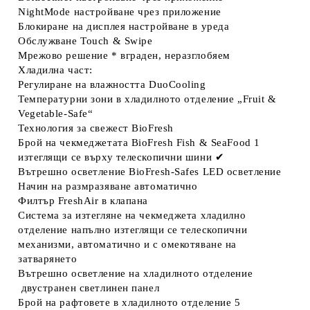
NightMode
настройване чрез приложение
Блокиране на дисплея
настройване в уреда
Обслужване
Touch & Swipe
Мрежово решение *
вграден, неразглобяем
Хладилна част:
Регулиране на влажността
DuoCooling
Температурни зони в хладилното отделение
„Fruit &
Vegetable-Safe“
Технология за свежест
BioFresh
Брой на чекмеджетата BioFresh Fish & SeaFood
1
изтеглящи се върху телескопични шини
✔
Вътрешно осветление BioFresh-Safes
LED осветление
Начин на размразяване
автоматично
Филтър FreshAir
в клапана
Система за изтегляне на чекмеджета хладилно
отделение
напълно изтеглящи се телескопични
механизми, автоматично и с омекотяване на
затварянето
Вътрешно осветление на хладилното отделение
двустранен светлинен панел
Брой на рафтовете в хладилното отделение
5