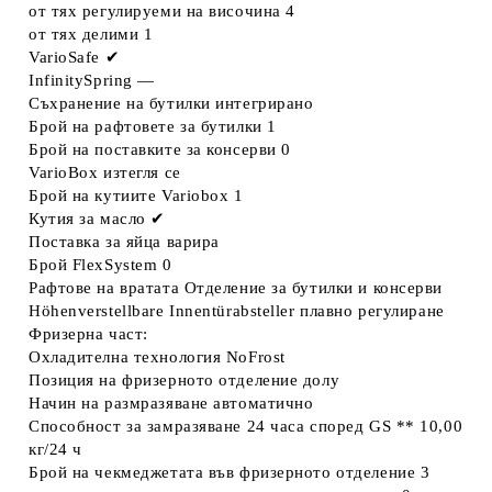
от тях регулируеми на височина
4
от тях делими
1
VarioSafe
✔
InfinitySpring
—
Съхранение на бутилки
интегрирано
Брой на рафтовете за бутилки
1
Брой на поставките за консерви
0
VarioBox
изтегля се
Брой на кутиите Variobox
1
Кутия за масло
✔
Поставка за яйца
варира
Брой FlexSystem
0
Рафтове на вратата
Отделение за бутилки и консерви
Höhenverstellbare Innentürabsteller
плавно регулиране
Фризерна част:
Охладителна технология
NoFrost
Позиция на фризерното отделение
долу
Начин на размразяване
автоматично
Способност за замразяване 24 часа според GS **
10,00
кг/24 ч
Брой на чекмеджетата във фризерното отделение
3