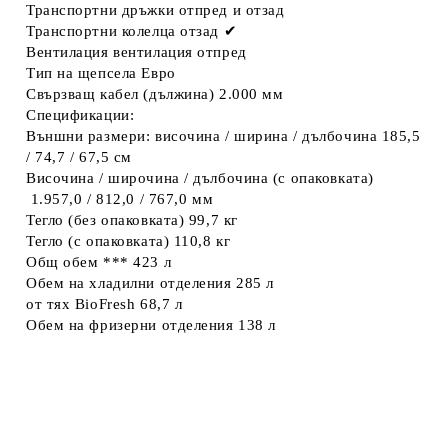
Транспортни дръжки
отпред и отзад
Транспортни колелца отзад
✔
Вентилация
вентилация отпред
Тип на щепсела
Евро
Свързващ кабел (дължина)
2.000 мм
Спецификации:
Външни размери: височина / ширина / дълбочина
185,5
/ 74,7 / 67,5 см
Височина / широчина / дълбочина (с опаковката)
1.957,0 / 812,0 / 767,0 мм
Тегло (без опаковката)
99,7 кг
Тегло (с опаковката)
110,8 кг
Общ обем ***
423 л
Обем на хладилни отделения
285 л
от тях BioFresh
68,7 л
Обем на фризерни отделения
138 л