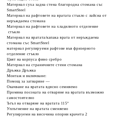
Материал суха задна стена
благородна стомана със
SmartSteel
Материал на рафтовете на вратата
стъкло с лайсна от
неръждаема стомана
Материал на рафтовете на хладилното отделение
стъкло
Материал на вратата/капака
врата от неръждаема
стомана със SmartSteel
материал регулируеми рафтове във фризерното
отделение
стъкло
Цвят на корпуса
фино сребро
Материал на страничните стени
стомана
Дръжка
Дръжка
Монтаж и включване:
Помощ за затваряне
—
Окачване на вратата
вдясно семняемо
Промяна посоката на отваряне на вратата
възможно
самостоятелно
Ъгъл на отваряне на вратата
115°
Уплътнение на вратата
сменяемо
Регулируеми на височина опорни крачета
2