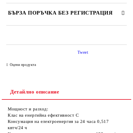
БЪРЗА ПОРЪЧКА БЕЗ РЕГИСТРАЦИЯ
САМО ПОПЪЛНЕТЕ 4 ПОЛЕТА
Tweet
Оцени продукта
Съгласен съм с
Политиката за лични данни
Детайлно описание
Ние ще се свържем с вас в рамките на работния ден.
Мощност и разход:
Клас на енергийна ефективност
C
Консумация на електроенергия за 24 часа
0,517
квтч/24 ч