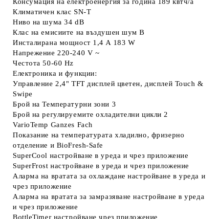
Консумация на електроенергия за година
189 квтч/a
Климатичен клас
SN-T
Ниво на шума
34 dB
Клас на емисиите на въздушен шум
B
Инсталирана мощност
1,4 A 183 W
Напрежение
220-240 V ~
Честота
50-60 Hz
Електроника и функции:
Управление
2,4" TFT дисплей цветен, дисплей Touch &
Swipe
Брой на Температурни зони
3
Брой на регулируемите охладителни цикли
2
VarioTemp
Ganzes Fach
Показание на температурата
хладилно, фризерно
отделение и BioFresh-Safe
SuperCool
настройване в уреда и чрез приложение
SuperFrost
настройване в уреда и чрез приложение
Аларма на вратата за oхлаждане
настройване в уреда и
чрез приложение
Аларма на вратата за замразяване
настройване в уреда
и чрез приложение
BottleTimer
настройване чрез приложение