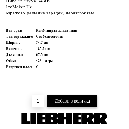
Ниво на шума 34 dB
IceMaker Не
Мрежово решение вграден, неразглобяем
Вид уред:
Комбиниран хладилник
Тип вграждане:
Свободностоящ
Ширина:
74.7
cm
Височина:
185.5
cm
Дължина:
67.5
cm
Обем:
423
литра
Енергиен клас:
C
Добави в желани