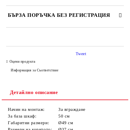
БЪРЗА ПОРЪЧКА БЕЗ РЕГИСТРАЦИЯ
САМО ПОПЪЛНЕТЕ 4 ПОЛЕТА
Tweet
Оцени продукта
Информация за Съответствие
Съгласен съм с
Политиката за лични данни
Детайлно описание
Ние ще се свържем с вас в рамките на работния ден.
Начин на монтаж:
За вграждане
За база шкаф:
50 см
Габаритни размери:
Ø49 см
Размери на коритото:
Ø37 см