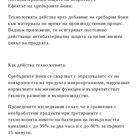
Ефектът на сребърните йони:
Технологията действа чрез добавяне на сребърни йони
към материала по време на производствения процес.
Веднъж приложени, те осигуряват постоянно
действаща антибактериална защита за целия жизнен
цикъл на продукта.
Как действа технологията:
Сребърните йони се свързват с образувалите се на
повърхността на продукта микроорганизми, нарушават
нормалните им жизнени функции и възпрепятстват
тяхното развитие и възпроизводство.
Проведените изследвания сочат, че в сравнение с
необработени продукти при третираните с
технологията нивото на бактерии на повърхността
намалява с до 99% за два часа и с до 80% за първите
15 минути.