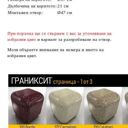
Дълбочина на коритото:
21 см
Монтажен отвор:
Ø47 см
При поръчка ще се свържем с вас за уточняване на
избрания цвят
и вариант за разпробиване на отвор.
Моля обърнете внимание на номера и името на
избрания цвят.