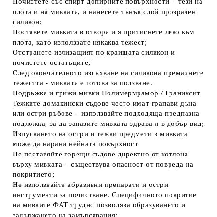
Почистете със спирт допирните повърхности – тези на
плота и на мивката, и нанесете тънък слой прозрачен
силикон;
Поставете мивката в отвора и я притиснете леко към
плота, като използвате някаква тежест;
Отстранете излизащият по краищата силикон и
почистете остатъците;
След окончателното изсъхване на силикона премахнете
тежестта - мивката е готова за ползване.
Подръжка и грижи мивки Полимермрамор / Граниксит
Тежките домакински съдове често имат грапави дъна
или остри ръбове – използвайте подходяща предпазна
подложка, за да запазите мивката здрава и в добър вид;
Изпускането на остри и тежки предмети в мивката
може да нарани нейната повърхност;
Не поставяйте горещи съдове директно от котлона
върху мивката – съществува опасност от повреда на
покритието;
Не използвайте абразивни препарати и остри
инструменти за почистване. Специфичното покритие
на мивките ФАТ трудно позволява образуването и
задържането на замърсявания;