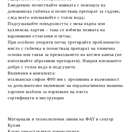
Ежедневно почиствайте мивката с помощта на
домакинска гъбичка и почистващ препарат за съдове,
след което изплаквайте с топла вода;
Подсушавайте повърхността с мека кърпа или
кухненска хартия – така се избягва появата на
варовикови отлагания и петна;
При особено упорити петна третирайте проблемното
място с гъбичка и почистващ препарат на химична
основа или такъв за премахването на котлен камък (не
използвайте абразивни препарати). Накрая изплакнете
добре с топла вода и подсушете.
Включени в комплекта:
италиански сифон Ф90 мм с преливник и възможност
за допълнително включване на перална/миялна машина
.
хартиен шаблон за изрязване на плота
сертификати и инструкции
Материали и технологични линии на ФАТ в сектор
Кухня
Какво представляват композитите: