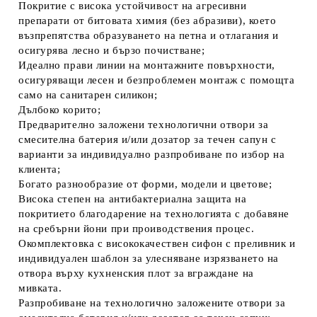
Покритие с висока устойчивост на агресивни
препарати от битовата химия (без абразиви), което
възпрепятства образуването на петна и отлагания и
осигурява лесно и бързо почистване;
Идеално прави линии на монтажните повърхности,
осигуряващи лесен и безпроблемен монтаж с помощта
само на санитарен силикон;
Дълбоко корито;
Предварително заложени технологични отвори за
смесителна батерия и/или дозатор за течен сапун с
варианти за индивидуално разпробиване по избор на
клиента;
Богато разнообразие от форми, модели и цветове;
Висока степен на антибактериална защита на
покритието благодарение на технологията с добавяне
на сребърни йони при проиводствения процес.
Окомплектовка с висококачествен сифон с преливник и
индивидуален шаблон за улесняване изрязването на
отвора върху кухненския плот за вграждане на
мивката.
Разпробиване на технологично заложените отвори за