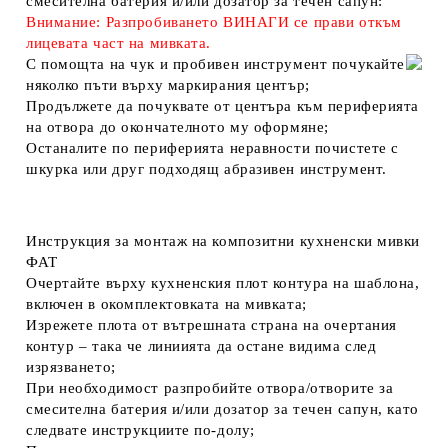
смесителна батерия и/или дозатор за течен сапун:
Внимание: Разпробиването ВИНАГИ се прави откъм
лицевата част на мивката.
С помощта на чук и пробивен инструмент почукайте
няколко пъти върху маркирания център;
Продължете да почуквате от центъра към периферията
на отвора до окончателното му оформяне;
Останалите по периферията неравности почистете с
шкурка или друг подходящ абразивен инструмент.
Инструкция за монтаж на композитни кухненски мивки
ФАТ
Очертайте върху кухненския плот контура на шаблона,
включен в окомплектовката на мивката;
Изрежете плота от вътрешната страна на очертания
контур – така че линиията да остане видима след
изрязването;
При необходимост разпробийте отвора/отворите за
смесителна батерия и/или дозатор за течен сапун, като
следвате инструкциите по-долу;