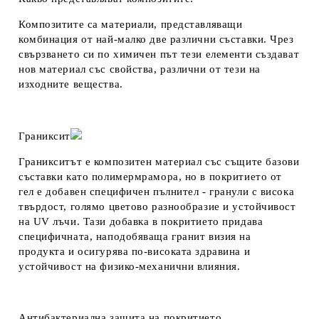
Композитите са материали, представляващи
комбинация от най-малко две различни съставки. Чрез
свързването си по химичен път тези елементи създават
нов материал със свойства, различни от тези на
изходните вещества.
Граниксит
Граникситът е композитен материал със същите базови
съставки като полимермрамора, но в покритието от
гел е добавен специфичен пълнител - гранули с висока
твърдост, голямо цветово разнообразие и устойчивост
на UV лъчи. Тази добавка в покритието придава
специфичната, наподобяваща гранит визия на
продукта и осигурява по-високата здравина и
устойчивост на физико-механични влияния.
Антибактериална защита на покритието