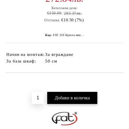
Каталожна цена:
€150.00
293.37лв.
€10.50 (7%)
Отстъпка:
Код:
FAT 220 Кръгла мивка - Граниксит цвят
Начин на монтаж:
За вграждане
За база шкаф:
50 см
Добави в желани