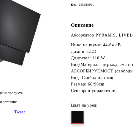
Код:
065038901
Описание
Абсорбатор PYRAMIS, LIVE
Ниво на шума: 44-64 dB
Лампи: LED
Двигател: 110 W
Вид/Материал: неръждаема ст
АБСОРБИРУЕМОСТ (свободния
Вид: Свободностоящ
Размер: 60/90cm
Сензорно управление
цени продукта
тветствие
Цвят на уред:
Tweet