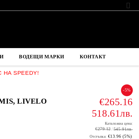
EUR
И
ВОДЕЩИ МАРКИ
КОНТАКТ
С НА SPEEDY!
-5%
€265.16
MIS, LIVELO
518.61лв.
Каталожна цена:
€279.12
545.91лв.
€13.96 (5%)
Отстъпка: