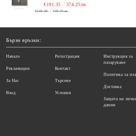
(86X50) 1B 1D
€191.35
374.25лв.
€208.00
406.81лв.
Бързи връзки:
Начало
Регистрация
Инструкция за
пазаруване
Рекламации
Контакт
Политика за пл
За Нас
Търсене
Доставка
Вход
Условия
Защита на личн
данни