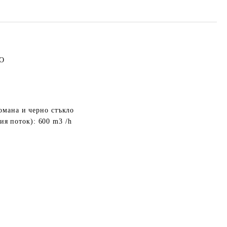
LO
омана и черно стъкло
 поток): 600 m3 /h