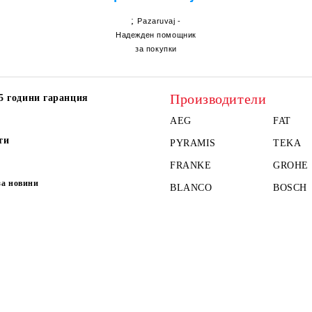
;
Pazaruvaj -
Надежден помощник
за покупки
Производители
5 години гаранция
AEG
FAT
ти
PYRAMIS
TEKA
FRANKE
GROHE
за новини
BLANCO
BOSCH