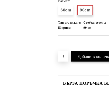
Размер:
60cm
90cm
Тип вграждане:
Свободностоящ
Ширина:
90
cm
Добави в желани
БЪРЗА ПОРЪЧКА Б
САМО ПОПЪЛНЕТЕ 4 ПОЛЕТА