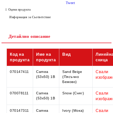
Tweet
Оцени продукта
Информация за Съответствие
Съгласен съм с
Политиката за лични данни
Детайлно описание
Ние ще се свържем с вас в рамките на работния ден.
Код на
Име на
Вид
Линейн
продукта
продукта
скица
070147411
Camea
Sand Beige
Свали
(53x50) 1B
(Пясъчно
изображ
Бежово)
070078111
Camea
Snow (Сняг)
Свали
(53x50) 1B
изображ
070147311
Camea
Ivory (Мока)
Свали