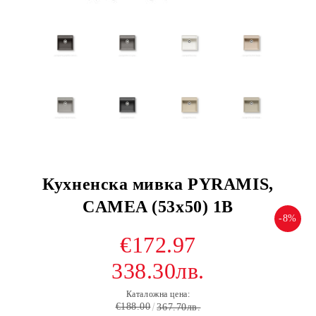
Кухненска мивка PYRAMIS,
CAMEA (53x50) 1B
-8%
€172.97
338.30лв.
Каталожна цена:
€188.00
367.70лв.