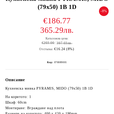
(79x50) 1B 1D
-8%
€186.77
365.29лв.
Каталожна цена:
€203.00
397.03лв.
€16.24 (8%)
Отстъпка:
Код:
070089001
Описание
Кухненска мивка PYRAMIS, MIDO (79x50) 1B 1D
На коритото: 1
Шкаф: 60cm
Монтиране: Вграждане над плота
Размери на коритото: 400 x 420 x 190mm