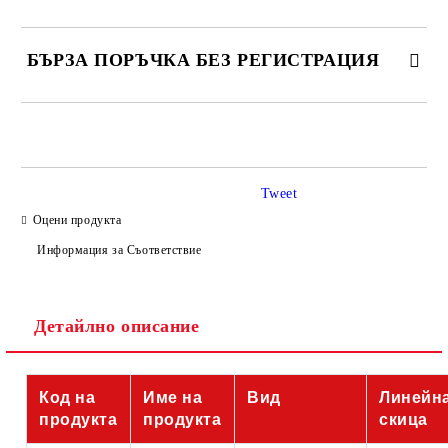
БЪРЗА ПОРЪЧКА БЕЗ РЕГИСТРАЦИЯ
САМО ПОПЪЛНЕТЕ 4 ПОЛЕТА
Tweet
Оцени продукта
Информация за Съответствие
Съгласен съм с
Политиката за лични данни
Детайлно описание
Ние ще се свържем с вас в рамките на работния ден.
Код на
Име на
Вид
Линейн
продукта
продукта
скица