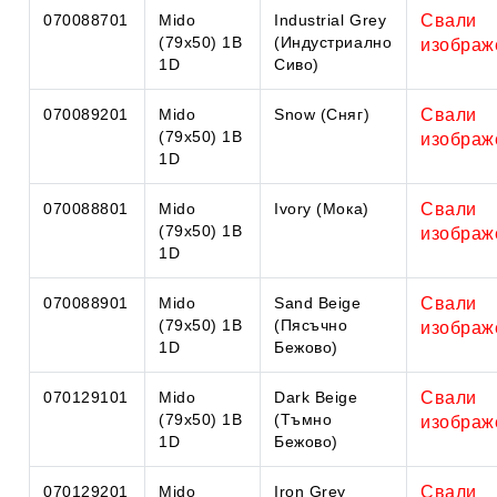
070088701
Mido
Industrial Grey
Свали
(79x50) 1B
(Индустриално
изображ
1D
Сиво)
070089201
Mido
Snow (Сняг)
Свали
(79x50) 1B
изображ
1D
070088801
Mido
Ivory (Мока)
Свали
(79x50) 1B
изображ
1D
070088901
Mido
Sand Beige
Свали
(79x50) 1B
(Пясъчно
изображ
1D
Бежово)
070129101
Mido
Dark Beige
Свали
(79x50) 1B
(Тъмно
изображ
1D
Бежово)
070129201
Mido
Iron Grey
Свали