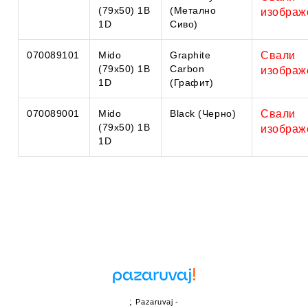
(79x50) 1B
(Метално
изображ
1D
Сиво)
070089101
Mido
Graphite
Свали
(79x50) 1B
Carbon
изображ
1D
(Графит)
070089001
Mido
Black (Черно)
Свали
(79x50) 1B
изображ
1D
;
Pazaruvaj -