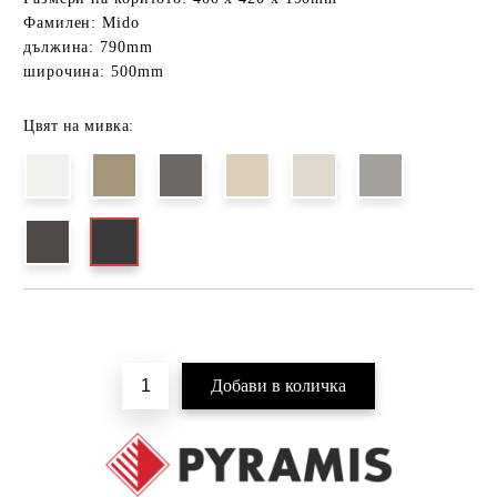
Фамилен: Mido
дължина: 790mm
широчина: 500mm
Цвят на мивка:
Добави в желани