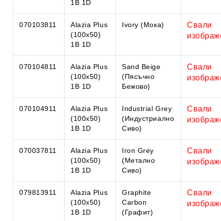
1B 1D
070103811
Alazia Plus
Ivory (Мока)
Свали
(100x50)
изображ
1B 1D
070104811
Alazia Plus
Sand Beige
Свали
(100x50)
(Пясъчно
изображ
1B 1D
Бежово)
070104911
Alazia Plus
Industrial Grey
Свали
(100x50)
(Индустриално
изображ
1B 1D
Сиво)
070037811
Alazia Plus
Iron Grey
Свали
(100x50)
(Метално
изображ
1B 1D
Сиво)
079813911
Alazia Plus
Graphite
Свали
(100x50)
Carbon
изображ
1B 1D
(Графит)