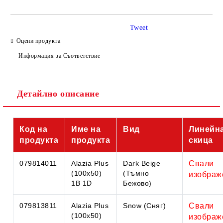
Tweet
Оцени продукта
Информация за Съответствие
Съгласен съм с
Политиката за лични данни
Детайлно описание
Ние ще се свържем с вас в рамките на работния ден.
Код на
Име на
Вид
Линейн
продукта
продукта
скица
079814011
Alazia Plus
Dark Beige
Свали
(100x50)
(Тъмно
изображ
1B 1D
Бежово)
079813811
Alazia Plus
Snow (Сняг)
Свали
(100x50)
изображ