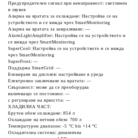
Предупредителен сигнал при неизправност: светлинен
и звуков
Аларма на вратата за oхлаждане: Настройва се на
устройството и се вижда чрез SmartMonitoring
Аларма на вратата за замразяване: —
AlarmLightAmplifier: Настройва се на устройството и
се вижда чрез SmartMonitoring
SuperCool: Настройва се на устройството и се вижда
чрез SmartMonitoring
SuperFrost: —
Поддържа SmartGrid: —
Блокиране на дисплея: настройване в уреда
Електронно заключване на вратата: —
Свързаност: може да се преоборудва
включващо се постоянно: —
с регулиране на яркостта: —
ХЛАДИЛНА ЧАСТ:
Брутен обем охлаждане: 854 л
Охлаждане на нетния обем: 700 л
Температурен диапазон: -5 °C bis +14 °C
Охладителна система: динамична