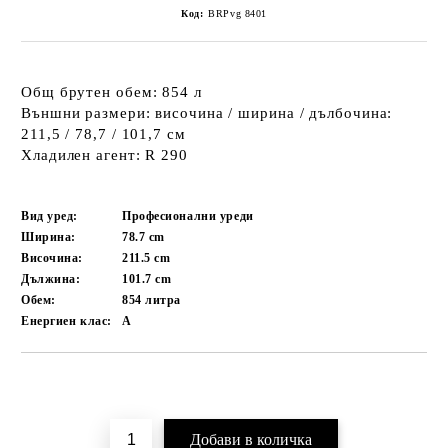
Код:
BRPvg 8401
Общ брутен обем: 854 л
Външни размери: височина / ширина / дълбочина:
211,5 / 78,7 / 101,7 см
Хладилен агент: R 290
Вид уред:
Професионални уреди
Ширина:
78.7
cm
Височина:
211.5
cm
Дължина:
101.7
cm
Обем:
854
литра
Енергиен клас:
A
Добави в желани