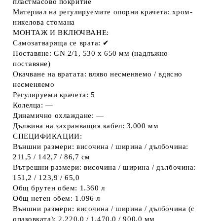
пластмасово покритие
Материал на регулируемите опорни крачета: хром-
никелова стомана
МОНТАЖ И ВКЛЮЧВАНЕ:
Самозатваряща се врата: ✔
Поставяне: GN 2/1, 530 x 650 мм (надлъжно
поставяне)
Окачване на вратата: вляво несменяемо / вдясно
несменяемо
Регулируеми крачета: 5
Колелца: —
Динамично охлаждане: —
Дължина на захранващия кабел: 3.000 мм
СПЕЦИФИКАЦИИ:
Външни размери: височина / ширина / дълбочина:
211,5 / 142,7 / 86,7 см
Вътрешни размери: височина / ширина / дълбочина:
151,2 / 123,9 / 65,0
Общ брутен обем: 1.360 л
Общ нетен обем: 1.096 л
Външни размери: височина / ширина / дълбочина (с
опаковката): 2.220,0 / 1.470,0 / 900,0 мм