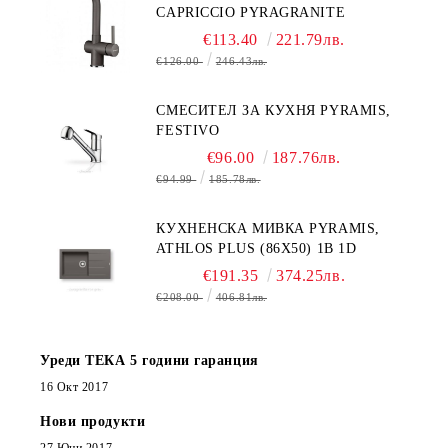
CAPRICCIO PYRAGRANITE
€113.40
221.79лв.
€126.00
246.43лв.
СМЕСИТЕЛ ЗА КУХНЯ PYRAMIS,
FESTIVO
€96.00
187.76лв.
€94.99
185.78лв.
КУХНЕНСКА МИВКА PYRAMIS,
ATHLOS PLUS (86X50) 1B 1D
€191.35
374.25лв.
€208.00
406.81лв.
Уреди ТЕКА 5 години гаранция
16 Окт 2017
Нови продукти