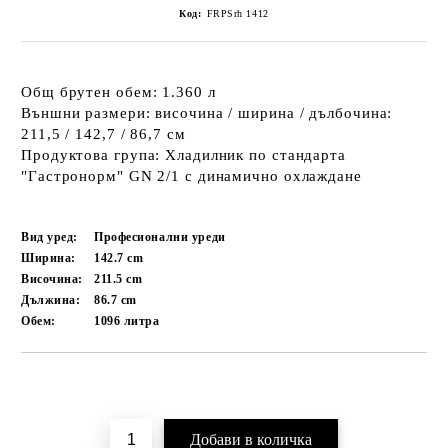
Код:
FRPSrh 1412
Общ брутен обем: 1.360 л
Външни размери: височина / ширина / дълбочина:
211,5 / 142,7 / 86,7 см
Продуктова група: Хладилник по стандарта
"Гастронорм" GN 2/1 с динамично охлаждане
Вид уред:
Професионални уреди
Ширина:
142.7
cm
Височина:
211.5
cm
Дължина:
86.7
cm
Обем:
1096
литра
Добави в желани