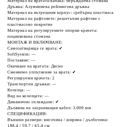
Материал на вратата/капака: неръждаема стомана
Дръжка: Алуминиева рейлингова дръжка
Материал на вътрешния корпус: сребърна пластмаса
Материал на рафтовете: решетъчни рафтове с
пластмасово покритие
Материал на регулируемите опорни крачета:
поцинкована стомана
МОНТАЖ И ВКЛЮЧВАНЕ:
Самозатваряща се врата: ✔
SoftSystem: —
Поставяне: —
Окачване на вратата: Дясно
Сменяемо уплътнение за врата: ✔
Регулируеми крачета: 2
Транспортни дръжки: —
Колелца: —
Вид на колелцата: —
Динамично охлаждане: ✔
Дължина на захранващия кабел: 3.000 мм
СПЕЦИФИКАЦИИ:
Външни размери: височина / ширина / дълбочина:
188,4 / 59,7 / 65,4 см