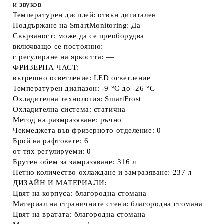
и звуков
Температурен дисплей: отвън дигитален
Поддържане на SmartMonitoring: Да
Свързаност: може да се преоборудва
включващо се постоянно: —
с регулиране на яркостта: —
ФРИЗЕРНА ЧАСТ:
вътрешно осветление: LED осветление
Температурен диапазон: -9 °C до -26 °C
Охладителна технология: SmartFrost
Охладителна система: статична
Метод на размразяване: ръчно
Чекмеджета във фризерното отделение: 0
Брой на рафтовете: 6
от тях регулируеми: 0
Брутен обем за замразяване: 316 л
Нетно количество охлаждане и замразяване: 237 л
ДИЗАЙН И МАТЕРИАЛИ:
Цвят на корпуса: благородна стомана
Материал на страничните стени: благородна стомана
Цвят на вратата: благородна стомана