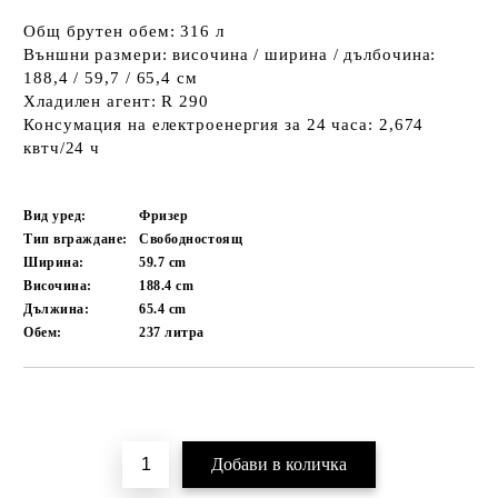
Общ брутен обем: 316 л
Външни размери: височина / ширина / дълбочина:
188,4 / 59,7 / 65,4 см
Хладилен агент: R 290
Консумация на електроенергия за 24 часа: 2,674
квтч/24 ч
Вид уред:
Фризер
Тип вграждане:
Свободностоящ
Ширина:
59.7
cm
Височина:
188.4
cm
Дължина:
65.4
cm
Обем:
237
литра
Добави в желани