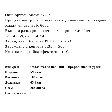
Общ брутен обем: 377 л
Продуктова група: Хладилник с динамично охлаждане
Хладилен агент: R 600a
Външни размери: височина / ширина / дълбочина:
188,4 / 59,7 / 65,4 см
Зареждане с бутилки PET 0,5 л: 253
Зареждане с кенчета 0,33 л: 506
Клас на енергийна ефективност: C
Вид уред:
Охладител за напитки
Професионални уреди
Ширина:
59.7
cm
Височина:
188.4
cm
Дължина:
65.4
cm
Обем:
286
литра
Енергиен клас:
C
Добави в желани