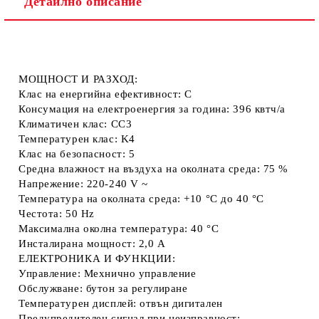
Детайлно описание
Ние ще се свържем с вас в рамките на работния ден.
МОЩНОСТ И РАЗХОД:
Клас на енергийна ефективност: C
Консумация на електроенергия за година: 396 квтч/a
Климатичен клас: CC3
Температурен клас: K4
Клас на безопасност: 5
Средна влажност на въздуха на околната среда: 75 %
Напрежение: 220-240 V ~
Температура на околната среда: +10 °C до 40 °C
Честота: 50 Hz
Максимална околна температура: 40 °C
Инсталирана мощност: 2,0 A
ЕЛЕКТРОНИКА И ФУНКЦИИ:
Управление: Мехнично управление
Обслужване: бутон за регулиране
Температурен дисплей: отвън дигитален
Предупредителен сигнал при неизправност: —