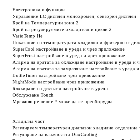
Електроника и функции
Управление
LC дисплей монохромен, сензорен дисплей
Брой на Температурни зони
2
Брой на регулируемите охладителни цикли
2
VarioTemp
Не
Показание на температурата
хладилно и фризерно отдел
SuperCool
настройване в уреда и чрез приложение
SuperFrost
настройване в уреда и чрез приложение
Аларма на вратата за oхлаждане
настройване в уреда и 
Аларма на вратата за замразяване
настройване в уреда и
BottleTimer
настройване чрез приложение
NightMode
настройване чрез приложение
Блокиране на дисплея
настройване в уреда
Обслужване
Touch
Мрежово решение *
може да се преоборудва
Хладилна част
Регулируем температурен диапазон хладилно отделение
Регулиране на влажността
DuoCooling