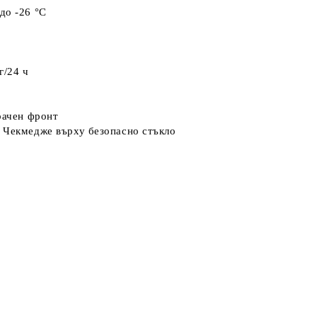
 до -26 °C
г/24 ч
рачен фронт
Чекмедже върху безопасно стъкло