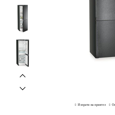
Prev
Next
Изпрати на приятел
О