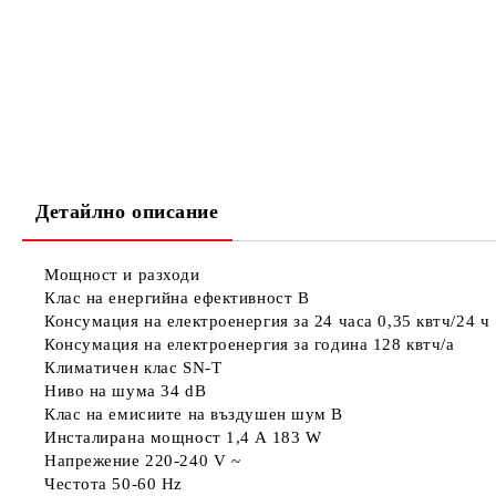
Детайлно описание
Мощност и разходи
Клас на енергийна ефективност
B
Консумация на електроенергия за 24 часа
0,35 квтч/24 ч
Консумация на електроенергия за година
128 квтч/a
Климатичен клас
SN-T
Ниво на шума
34 dB
Клас на емисиите на въздушен шум
B
Инсталирана мощност
1,4 A 183 W
Напрежение
220-240 V ~
Честота
50-60 Hz