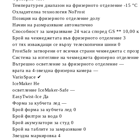
Температурен диапазон на фризерното отделение
-15 °C
Охладителна технология
NoFrost
Позиция на фризерното отделение
долу
Начин на размразяване
автоматично
Способност за замразяване 24 часа според GS **
10,00 к
Брой на чекмеджетата във фризерното отделение
3
от тях изваждащи се върху телескопични шини
0
FrostSafe
затворени от всички страни чекмеджета с проз
Система за изтегляне на чекмеджета фризерно отделение
Вътрешно осветление за фризерното отделение
—
врата на 4-звездна фризерна камера
—
VarioSpace
✔
IceMaker
Не
осветление IceMaker-Safe
—
EasyTwist-Ice
Да
Форма за кубчета лед
—
Брой форма за кубчета лед
0
Брой филтри за вода
0
Брой акумулатори за студ
0
Брой на таблите за замразяване
0
Звездна маркировка
4