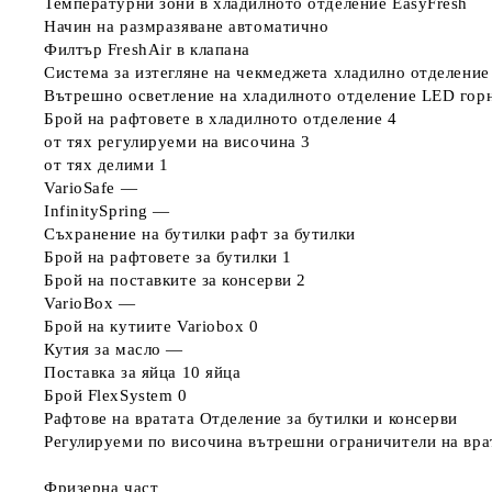
Температурни зони в хладилното отделение
EasyFresh
Начин на размразяване
автоматично
Филтър FreshAir
в клапана
Система за изтегляне на чекмеджета хладилно отделение
Вътрешно осветление на хладилното отделение
LED горн
Брой на рафтовете в хладилното отделение
4
от тях регулируеми на височина
3
от тях делими
1
VarioSafe
—
InfinitySpring
—
Съхранение на бутилки
рафт за бутилки
Брой на рафтовете за бутилки
1
Брой на поставките за консерви
2
VarioBox
—
Брой на кутиите Variobox
0
Кутия за масло
—
Поставка за яйца
10 яйца
Брой FlexSystem
0
Рафтове на вратата
Отделение за бутилки и консерви
Регулируеми по височина вътрешни ограничители на вра
Фризерна част