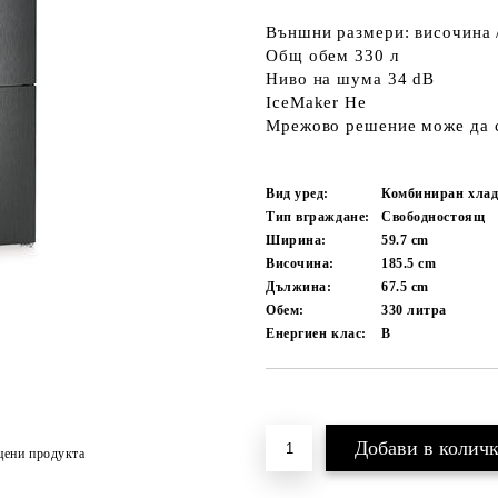
Външни размери: височина /
Общ обем 330 л
Ниво на шума 34 dB
IceMaker Не
Мрежово решение може да 
Вид уред:
Комбиниран хла
Тип вграждане:
Свободностоящ
Ширина:
59.7
cm
Височина:
185.5
cm
Дължина:
67.5
cm
Обем:
330
литра
Енергиен клас:
B
Добави в желани
цени продукта