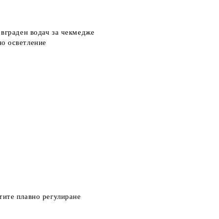
вграден водач за чекмедже
о осветление
тите
плавно регулиране