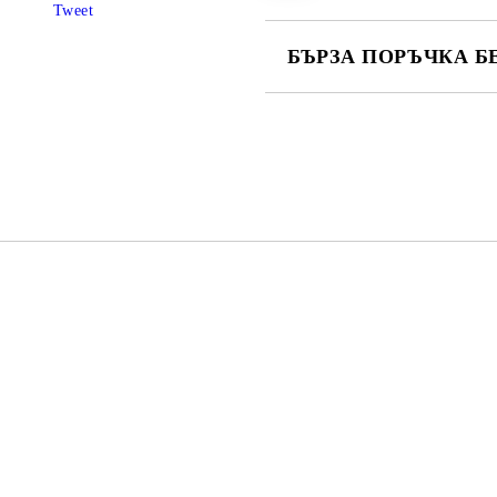
Tweet
БЪРЗА ПОРЪЧКА Б
САМО ПОПЪЛНЕТЕ 4 ПОЛЕТА
Съгласен съм с
Политика
Ние ще се свържем с вас в рамки