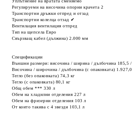
Уплътнение на вратата
сменяемо
Регулируеми на височина опорни крачета
2
Транспортни дръжки
отпред и отзад
Транспортни колелца отзад
✔
Вентилация
вентилация отпред
Тип на щепсела
Евро
Свързващ кабел (дължина)
2.000 мм
Спецификации
Външни размери: височина / ширина / дълбочина
185,5 /
Височина / широчина / дълбочина (с опаковката)
1.927,0
Тегло (без опаковката)
74,3 кг
Тегло (с опаковката)
80,1 кг
Общ обем ***
330 л
Обем на хладилни отделения
227 л
Обем на фризерни отделения
103 л
От които такива с 4 звезди
103,1 л