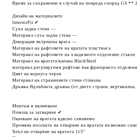
Време за съхранение в случай на повреда според GS **
Дизайн на материалите
InteriorFit
✔
Суха задна стена
—
Материал суха задна стена
—
Декорация вътрешна врата
—
Материал на рафтовете на вратата
пластмаса
Материал на рафтовете на хладилното отделение
стъкло
Материал на вратата/капака
BlackSteel
материал регулируеми рафтове във фризерното отделени
Цвят на корпуса
черен
Материал на страничните стени
стомана
Дръжка
Вдлъбната дръжка (от двете страни, вертикална,
Монтаж и включване
Помощ за затваряне
✔
Окачване на вратата
вдясно семняемо
Промяна посоката на отваряне на вратата
възможно сам
Ъгъл на отваряне на вратата
115°