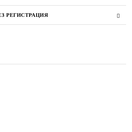
ЕЗ РЕГИСТРАЦИЯ
та за лични данни
те на работния ден.