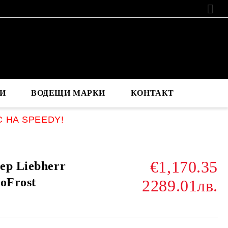
EUR
И
ВОДЕЩИ МАРКИ
КОНТАКТ
С НА SPEEDY!
€1,170.35
ер Liebherr
oFrost
2289.01лв.