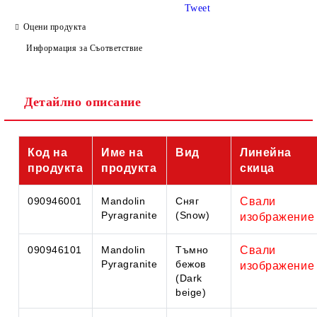
Tweet
Оцени продукта
Информация за Съответствие
Съгласен съм с
Политиката за лични данни
Детайлно описание
Ние ще се свържем с вас в рамките на работния ден.
Код на
Име на
Вид
Линейна
продукта
продукта
скица
090946001
Mandolin
Сняг
Свали
Pyragranite
(Snow)
изображение
090946101
Mandolin
Тъмно
Свали
Pyragranite
бежов
изображение
(Dark
beige)