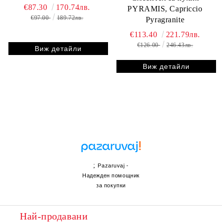
€87.30
170.74лв.
PYRAMIS, Capriccio
€97.00
189.72лв.
Pyragranite
€113.40
221.79лв.
€126.00
246.43лв.
Виж детайли
Виж детайли
;
Pazaruvaj -
Надежден помощник
за покупки
Най-продавани